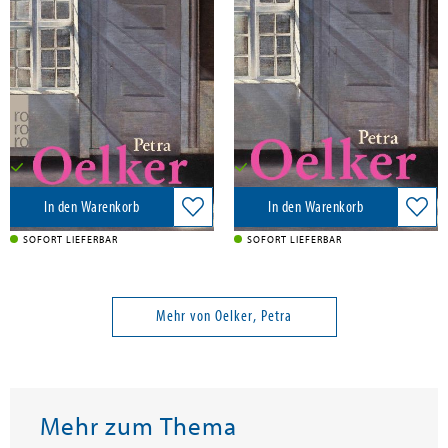
Oelker, Petra
Oelker, Petra
Das Haus am Gänsemarkt
Das Haus am Gänsemarkt
Rowohlt Taschenbuch, 2026
Wunderlich Verlag, 2024
15,00 €
24,00 €
Versandkostenfrei in DE
Versandkostenfrei in DE
In den Warenkorb
In den Warenkorb
SOFORT LIEFERBAR
SOFORT LIEFERBAR
Mehr von Oelker, Petra
Mehr zum Thema