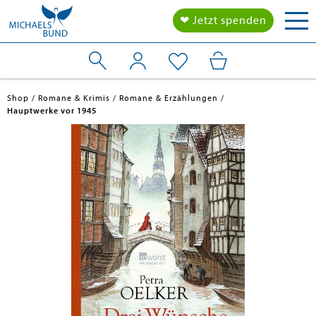
Tog
❤ Jetzt spenden
nav
Shop
Romane & Krimis
Romane & Erzählungen
Hauptwerke vor 1945