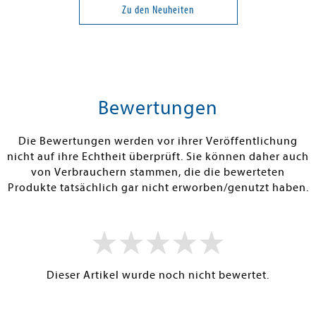
Begehren, Dunkelheit
dachte an dic
Zu den Neuheiten
18,00 €
24,00 €
tenfrei in DE
Versandkostenfrei in DE
Versandkos
rb
Warenkorb
Warenko
Bewertungen
RBAR
SOFORT LIEFERBAR
SOFORT LIEFE
Die Bewertungen werden vor ihrer Veröffentlichung
nicht auf ihre Echtheit überprüft. Sie können daher auch
von Verbrauchern stammen, die die bewerteten
Produkte tatsächlich gar nicht erworben/genutzt haben.
Dieser Artikel wurde noch nicht bewertet.