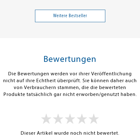
Heldt, Dora; Schollähn, Anouk
Abby, S.T.
Enders, Giulia
en Alters, die
Secret - Du sollst mich
Organisch
fürchten
Weitere Bestseller
Band 1
18,00 €
12,00 €
tenfrei in DE
Versandkostenfrei in DE
Versandkos
rb
Warenkorb
Warenko
Bewertungen
RBAR
SOFORT LIEFERBAR
SOFORT LIEFE
Die Bewertungen werden vor ihrer Veröffentlichung
nicht auf ihre Echtheit überprüft. Sie können daher auch
von Verbrauchern stammen, die die bewerteten
Produkte tatsächlich gar nicht erworben/genutzt haben.
Dieser Artikel wurde noch nicht bewertet.