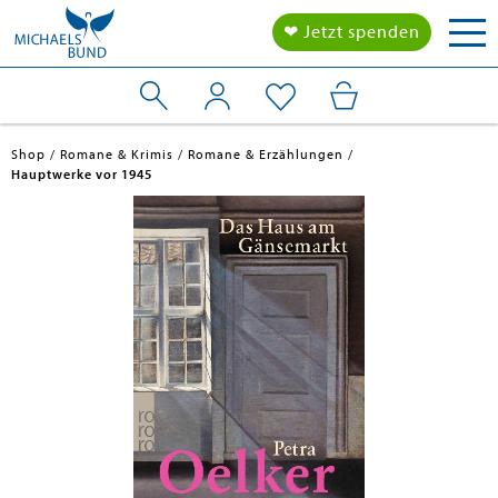
Tog
❤ Jetzt spenden
nav
Shop
Romane & Krimis
Romane & Erzählungen
Hauptwerke vor 1945