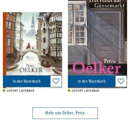
Oelker, Petra
Oelker, Petra
Drei Wünsche
Das Haus am Gänsemarkt
Wunderlich Verlag, 2025
Wunderlich Verlag, 2024
22,00 €
24,00 €
Versandkostenfrei in DE
Versandkostenfrei in DE
In den Warenkorb
In den Warenkorb
SOFORT LIEFERBAR
SOFORT LIEFERBAR
Mehr von Oelker, Petra