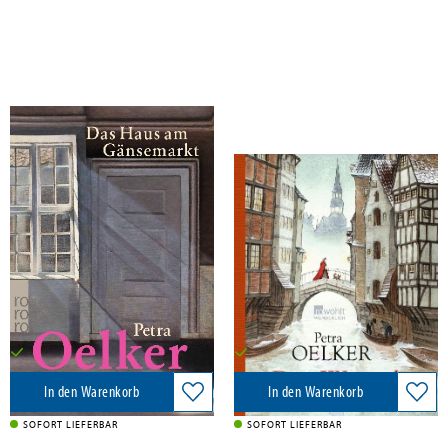
Oelker, Petra
Oelker, Petra
Das Haus am Gänsemarkt
Drei Wünsche
Rowohlt Taschenbuch, 2026
Wunderlich Verlag, 2025
15,00 €
22,00 €
Versandkostenfrei in DE
Versandkostenfrei in DE
In den Warenkorb
In den Warenkorb
SOFORT LIEFERBAR
SOFORT LIEFERBAR