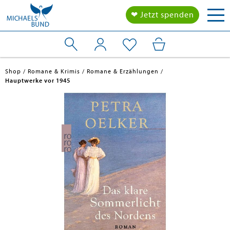
Tog
❤ Jetzt spenden
nav
Shop
Romane & Krimis
Romane & Erzählungen
Hauptwerke vor 1945