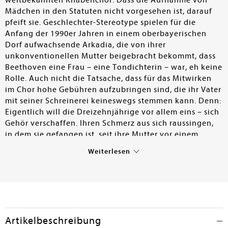
weltbekannten Knabenchor. Dass die Aufnahme von
Mädchen in den Statuten nicht vorgesehen ist, darauf
pfeift sie. Geschlechter-Stereotype spielen für die
Anfang der 1990er Jahren in einem oberbayerischen
Dorf aufwachsende Arkadia, die von ihrer
unkonventionellen Mutter beigebracht bekommt, dass
Beethoven eine Frau – eine Tondichterin – war, eh keine
Rolle. Auch nicht die Tatsache, dass für das Mitwirken
im Chor hohe Gebühren aufzubringen sind, die ihr Vater
mit seiner Schreinerei keineswegs stemmen kann. Denn:
Eigentlich will die Dreizehnjährige vor allem eins – sich
Gehör verschaffen. Ihren Schmerz aus sich raussingen,
in dem sie gefangen ist, seit ihre Mutter vor einem
Dreivierteljahr "kurz weggegangen ist". Hat die Mutter
Weiterlesen
die Familie verlassen? Wurde sie in eine Klinik
eingewiesen? Oder ist sie gar ...? Arkadia ist überzeugt,
dass sie mit ihrem Gesangauftritt auf der Bühne die
Mutter zurückbringen, sie ins Leben zurückholen kann.
Und bis das passiert, stemmt sie sich mit Aufsässigkeit
und aller Kraft gegen die Sätze, die ihr in der Schule, auf
Artikelbeschreibung
der Straße oder in der Kirche begegnen: "Deine Mutter