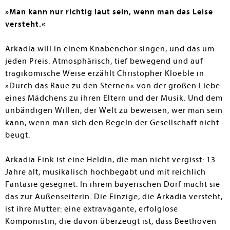
ist ..." – Ein berührender Lesestoff nicht nur für
»Man kann nur richtig laut sein, wenn man das Leise
MusikliebhaberInnen: Der Sog der Ich-Erzählung, in fünf
versteht.«
Sätzen wie eine Symphonie komponiert, wirkt; die
Figurenzeichnung in dem schmalen Roman überzeugt.
Arkadia will in einem Knabenchor singen, und das um
Beim Lesen ist man genauso nah an dem rebellischen
jeden Preis. Atmosphärisch, tief bewegend und auf
Selbstbewusstsein der (nicht nur im Proberaum)
tragikomische Weise erzählt Christopher Kloeble in
vorlauten Teenagerin wie an dem rauen,
»Durch das Raue zu den Sternen« von der großen Liebe
traumatisierenden Verlustschmerz. Denn Arkadias
Mutter ist bei einem Autounfall ums Leben gekommen.
eines Mädchens zu ihren Eltern und der Musik. Und dem
Und doch ist sie in dem zurückgelassenen "Notenheft
unbändigen Willen, der Welt zu beweisen, wer man sein
meiner Tochter" für immer bei Arkadia geblieben.
kann, wenn man sich den Regeln der Gesellschaft nicht
beugt.
Slávka Rude-Porubská
Arkadia Fink ist eine Heldin, die man nicht vergisst: 13
Jahre alt, musikalisch hochbegabt und mit reichlich
Fantasie gesegnet. In ihrem bayerischen Dorf macht sie
das zur Außenseiterin. Die Einzige, die Arkadia versteht,
ist ihre Mutter: eine extravagante, erfolglose
Komponistin, die davon überzeugt ist, dass Beethoven