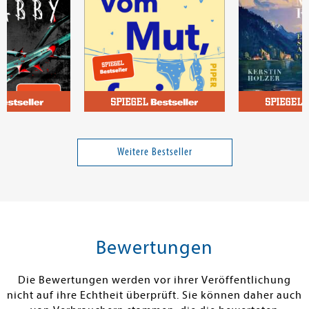
Ritter, Marie Luise
Holzer, Kersti
lst bereuen
Vom Mut, frei zu sein
Thomas Mann 
Weitere Bestseller
12,00 €
17,00 €
tenfrei in DE
Versandkostenfrei in DE
Versandkos
rb
Warenkorb
Warenko
Bewertungen
RBAR
SOFORT LIEFERBAR
SOFORT LIEFE
Die Bewertungen werden vor ihrer Veröffentlichung
nicht auf ihre Echtheit überprüft. Sie können daher auch