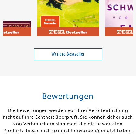
t, Die Kanzlei
Capus, Alex
Cherry, Britta
chandmaul! Der
Querfeldein
Wie das Schwe
gge für den
Flut
Weitere Bestseller
el
Band 3
19,99 €
25,00 €
tenfrei in DE
Versandkostenfrei in DE
Versandkos
rb
Warenkorb
Warenko
Bewertungen
RBAR
SOFORT LIEFERBAR
SOFORT LIEFE
Die Bewertungen werden vor ihrer Veröffentlichung
nicht auf ihre Echtheit überprüft. Sie können daher auch
von Verbrauchern stammen, die die bewerteten
Produkte tatsächlich gar nicht erworben/genutzt haben.