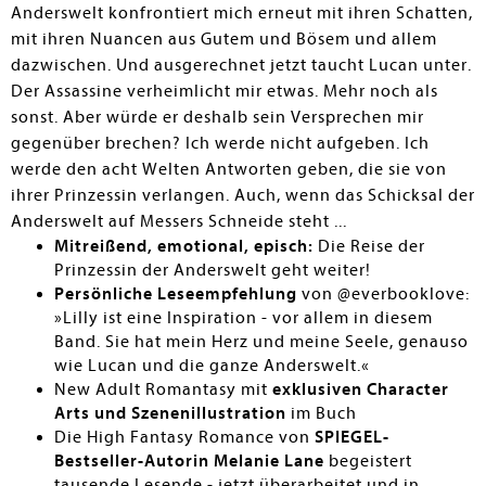
Anderswelt konfrontiert mich erneut mit ihren Schatten,
mit ihren Nuancen aus Gutem und Bösem und allem
dazwischen. Und ausgerechnet jetzt taucht Lucan unter.
Der Assassine verheimlicht mir etwas. Mehr noch als
sonst. Aber würde er deshalb sein Versprechen mir
gegenüber brechen? Ich werde nicht aufgeben. Ich
werde den acht Welten Antworten geben, die sie von
ihrer Prinzessin verlangen. Auch, wenn das Schicksal der
Anderswelt auf Messers Schneide steht ...
Mitreißend, emotional, episch:
Die Reise der
Prinzessin der Anderswelt geht weiter!
Persönliche Leseempfehlung
von @everbooklove:
»Lilly ist eine Inspiration - vor allem in diesem
Band. Sie hat mein Herz und meine Seele, genauso
wie Lucan und die ganze Anderswelt.«
New Adult Romantasy mit
exklusiven Character
Arts und Szenenillustration
im Buch
Die High Fantasy Romance von
SPIEGEL-
Bestseller-Autorin Melanie Lane
begeistert
tausende Lesende - jetzt überarbeitet und in