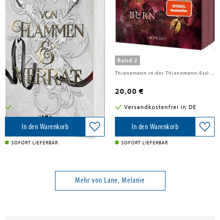
Lane, Melanie
Lane, Melanie
Von Flammen & Verrat (Die
These Ancient Flames 2: Burn
Geschichte der Anderswelt 2)
Band 2
Band 2
Carlsen Verlag GmbH, 2026
Thienemann in der Thienemann-Esslinger Verlag GmbH, 2026
15,00 €
20,00 €
Versandkostenfrei in DE
Versandkostenfrei in DE
In den Warenkorb
In den Warenkorb
SOFORT LIEFERBAR
SOFORT LIEFERBAR
Mehr von Lane, Melanie