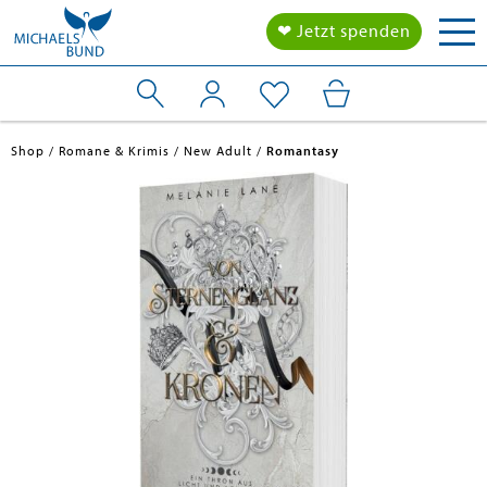
Tog
❤ Jetzt spenden
nav
Shop
Romane & Krimis
New Adult
Romantasy