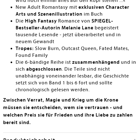
wird noch einmal alles auf den Kopf stellen ...«
New Adult Romantasy mit
exklusiven Character
Arts und Szenenillustration
im Buch
Die
High Fantasy
Romance von
SPIEGEL-
Bestseller-Autorin Melanie Lane
begeistert
tausende Lesende - jetzt überarbeitet und in
neuem Gewandt
Tropes:
Slow Burn, Outcast Queen, Fated Mates,
Found Family
Die 6-bändige Reihe ist
zusammenhängend
und in
sich
abgeschlossen
. Die Teile sind nicht
unabhängig voneinander lesbar, die Geschichte
setzt sich von Band 1 bis 6 fort und sollte
chronologisch gelesen werden.
Zwischen Verrat, Magie und Krieg um die Krone
müssen sie entscheiden, wem sie vertrauen - und
welchen Preis sie für Frieden und ihre Liebe zu zahlen
bereit sind.