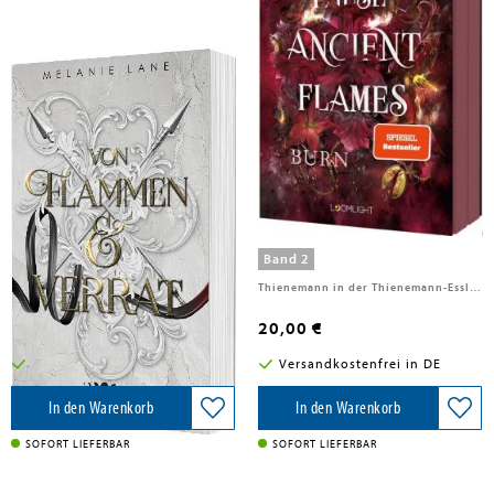
Lane, Melanie
Lane, Melanie
Von Flammen & Verrat (Die
These Ancient Flames 2: Burn
Geschichte der Anderswelt 2)
Band 2
Band 2
Carlsen Verlag GmbH, 2026
Thienemann in der Thienemann-Esslinger Verlag GmbH, 2026
15,00 €
20,00 €
Versandkostenfrei in DE
Versandkostenfrei in DE
In den Warenkorb
In den Warenkorb
SOFORT LIEFERBAR
SOFORT LIEFERBAR