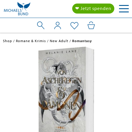
Tog
❤ Jetzt spenden
nav
Shop
Romane & Krimis
New Adult
Romantasy