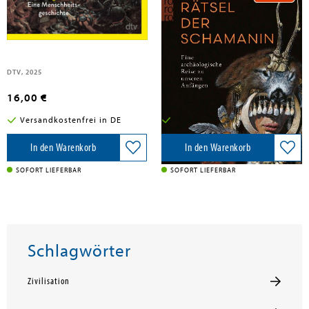
Meller, Harald; Michel, Kai; van Schaik, Carel
Michel, Kai; Meller, Harald
Die Evolution der Gewalt
Das Rätsel der Schamanin
DTV, 2025
Rowohlt Taschenbuch, 2025
16,00 €
18,00 €
Versandkostenfrei in DE
Versandkostenfrei in DE
In den Warenkorb
In den Warenkorb
SOFORT LIEFERBAR
SOFORT LIEFERBAR
Schlagwörter
Zivilisation