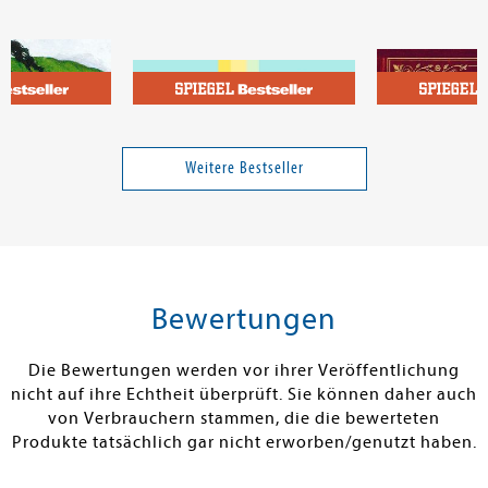
Selz, Ulrich
der Wortgewal
Der Darm-Doc
Haltet Euer S
ultimative Kni
Weitere Bestseller
modernen Pöb
25,00 €
20,00 €
tenfrei in DE
Versandkostenfrei in DE
Versandkos
rb
Warenkorb
Warenko
Bewertungen
RBAR
SOFORT LIEFERBAR
SOFORT LIEFE
Die Bewertungen werden vor ihrer Veröffentlichung
nicht auf ihre Echtheit überprüft. Sie können daher auch
von Verbrauchern stammen, die die bewerteten
Produkte tatsächlich gar nicht erworben/genutzt haben.