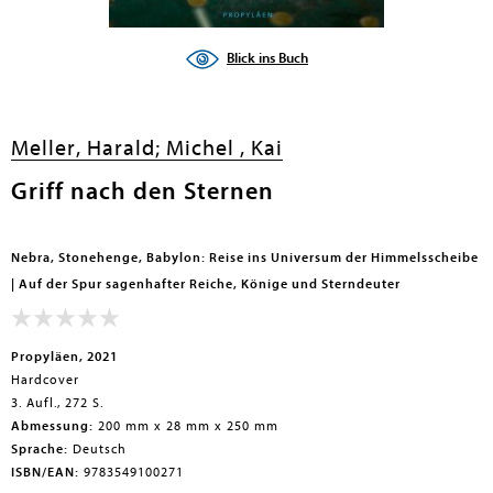
en submenu
Blick ins Buch
Meller, Harald;
Michel , Kai
Griff nach den Sternen
Nebra, Stonehenge, Babylon: Reise ins Universum der Himmelsscheibe
| Auf der Spur sagenhafter Reiche, Könige und Sterndeuter
Propyläen, 2021
Hardcover
3. Aufl., 272 S.
Abmessung:
200 mm x 28 mm x 250 mm
Sprache:
Deutsch
ISBN/EAN:
9783549100271