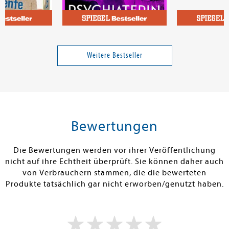
an
McFadden, Freida
 supercoole
Die Psychiaterin - Wurde ihr
Die Ernährung
ür draußen
der Job zum Verhängnis?
einfach geht 
Weitere Bestseller
12,95 €
17,00 €
tenfrei in DE
Versandkostenfrei in DE
Versandkos
rb
Warenkorb
Warenko
Bewertungen
RBAR
SOFORT LIEFERBAR
SOFORT LIEFE
Die Bewertungen werden vor ihrer Veröffentlichung
nicht auf ihre Echtheit überprüft. Sie können daher auch
von Verbrauchern stammen, die die bewerteten
Produkte tatsächlich gar nicht erworben/genutzt haben.