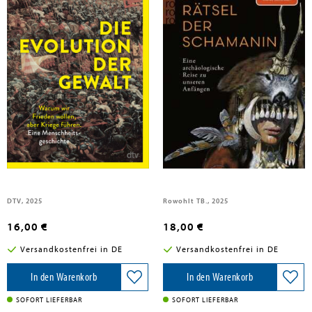
Meller, Harald; Michel, Kai; van Schaik, Carel
Meller, Harald; Michel, Kai
Die Evolution der Gewalt
Das Rätsel der Schamanin
DTV, 2025
Rowohlt TB., 2025
16,00 €
18,00 €
Versandkostenfrei in DE
Versandkostenfrei in DE
In den Warenkorb
In den Warenkorb
SOFORT LIEFERBAR
SOFORT LIEFERBAR