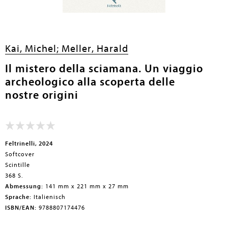
en submenu
Kai, Michel;
Meller, Harald
Il mistero della sciamana. Un viaggio
archeologico alla scoperta delle
nostre origini
Feltrinelli, 2024
Softcover
Scintille
368 S.
Abmessung:
141 mm x 221 mm x 27 mm
Sprache:
Italienisch
ISBN/EAN:
9788807174476