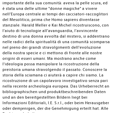
importante della sua comunità: aveva la pelle scura, ed
è stata una delle ultime "donne magiche" a vivere
nell'Europa centrale ai tempi dei cacciatori-raccoglitori
del Mesolitico, prima che Homo sapiens diventasse
stanziale. Harald Meller e Kai Michel ricostruiscono, con
l'aiuto di tecnologie all'avanguardia, l'avvincente
destino di una donna avvolta dal mistero, si addentrano
nelle radici della spiritualità di una comunità scomparsa
nel pieno dei grandi stravolgimenti dell'evoluzione
della nostra specie e ci mettono di fronte alle nostre
origini di esseri umani. Ma mostrano anche come
l'ideologia possa manipolare la ricostruzione della
preistoria umana stravolgendo il passato. Conoscere la
storia della sciamana ci aiuterà a capire chi siamo. La
ricostruzione di un capolavoro investigativo senza pari
nella recente archeologia europea. Das Urheberrecht an
bibliographischen und produktbeschreibenden Daten
und an den bereitgestellten Bildern liegt bei
Informazioni Editoriali, I.E. S.r.l., oder beim Herausgeber
oder demjenigen, der die Genehmigung erteilt hat. Alle