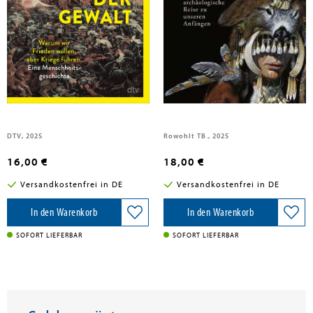
Meller, Harald; Michel, Kai; van Schaik, Carel
Meller, Harald; Michel, Kai
Die Evolution der Gewalt
Das Rätsel der Schamanin
DTV, 2025
Rowohlt TB., 2025
16,00 €
18,00 €
Versandkostenfrei in DE
Versandkostenfrei in DE
In den Warenkorb
In den Warenkorb
SOFORT LIEFERBAR
SOFORT LIEFERBAR