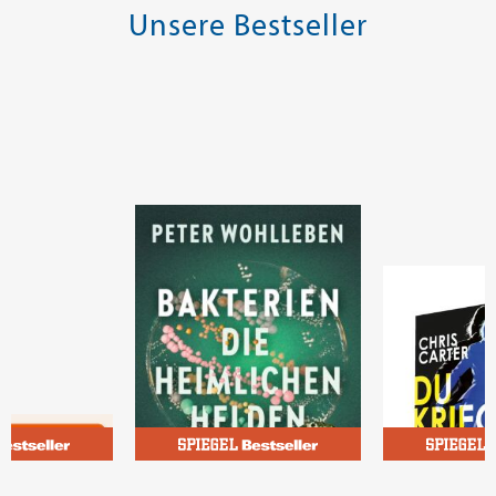
Unsere Bestseller
eg
Wohlleben, Peter
Carter, Chris