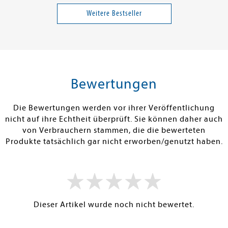
auf mich?
Bakterien - die heimlichen
Du kriegst mic
Helden
Weitere Bestseller
18,00 €
23,00 €
tenfrei in DE
Versandkostenfrei in DE
Versandkos
len
Warenkorb
Warenko
Bewertungen
ISTIG AM LAGER
SOFORT LIEFERBAR
SOFORT LIEFE
Die Bewertungen werden vor ihrer Veröffentlichung
nicht auf ihre Echtheit überprüft. Sie können daher auch
von Verbrauchern stammen, die die bewerteten
Produkte tatsächlich gar nicht erworben/genutzt haben.
Dieser Artikel wurde noch nicht bewertet.