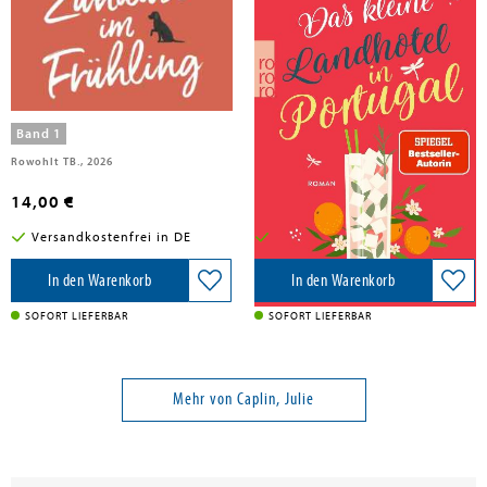
Caplin, Julie
Caplin, Julie
Ein Zuhause im Frühling
Das kleine Landhotel in Portugal
Band 1
Band 13
Rowohlt TB., 2026
Rowohlt Taschenbuch, 2026
14,00 €
14,00 €
Versandkostenfrei in DE
Versandkostenfrei in DE
In den Warenkorb
In den Warenkorb
SOFORT LIEFERBAR
SOFORT LIEFERBAR
Mehr von Caplin, Julie