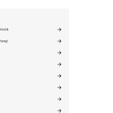
tristik
ttung)