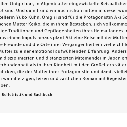
len Onigiri dar, in Algenblätter eingewickelte Reisbällchen,
t sind. Und damit sind wir auch schon mitten in dieser w
ellerin Yuko Kuhn. Onigiri sind für die Protagonistin Aki 
schen Mutter Keiko, die in ihrem Bestreben, sich vollkomme
ge Traditionen und Gepflogenheiten ihres Heimatlandes impo
aus einem Impuls heraus plant Aki eine Reise mit der Mutte
te Freunde und die Orte ihrer Vergangenheit ein vielleicht l
 Mutter zu einer emotional aufwühlenden Erfahrung. Anders 
 disziplinierten und distanzierten Miteinander in Japan er
rbundenheit als in ihrer Kindheit mit den Großeltern väterli
licken, die der Mutter ihrer Protagonistin und damit viell
en warmherzigen, leisen und zärtlichen Roman mit Begeist
eben.
 Belletristik und Sachbuch