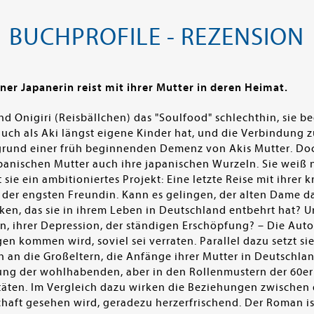
BUCHPROFILE - REZENSION
ner Japanerin reist mit ihrer Mutter in deren Heimat.
nd Onigiri (Reisbällchen) das "Soulfood" schlechthin, sie b
uch als Aki längst eigene Kinder hat, und die Verbindung z
grund einer früh beginnenden Demenz von Akis Mutter. Doch
panischen Mutter auch ihre japanischen Wurzeln. Sie weiß n
 sie ein ambitioniertes Projekt: Eine letzte Reise mit ihrer
i der engsten Freundin. Kann es gelingen, der alten Dame 
en, das sie in ihrem Leben in Deutschland entbehrt hat? 
 ihrer Depression, der ständigen Erschöpfung? – Die Autor
n kommen wird, soviel sei verraten. Parallel dazu setzt sie
 an die Großeltern, die Anfänge ihrer Mutter in Deutschl
erung der wohlhabenden, aber in den Rollenmustern der 60e
täten. Im Vergleich dazu wirken die Beziehungen zwischen 
chaft gesehen wird, geradezu herzerfrischend. Der Roman i