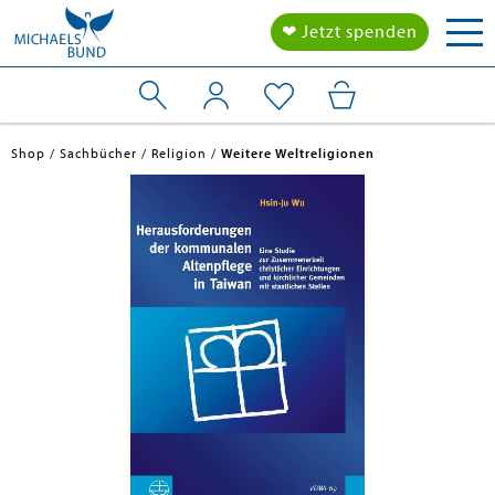
Tog
❤ Jetzt spenden
nav
Shop
Sachbücher
Religion
Weitere Weltreligionen