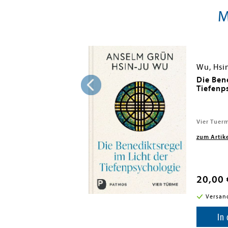
M
u, Hsin-Ju
Wu, Hsi
 im Alter
Die Ben
Tiefenp
Vier Tuer
zum Artik
20,00 
i in DE
Versan
enkorb
In