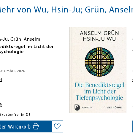
ehr von Wu, Hsin-Ju; Grün, Anse
n-Ju; Grün, Anselm
ediktsregel im Licht der
sychologie
me GmbH, 2026
el
€
dkostenfrei in DE
 den Warenkorb