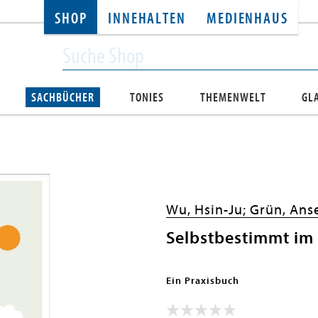
SHOP
INNEHALTEN
MEDIENHAUS
SACHBÜCHER
TONIES
THEMENWELT
GL
Wu, Hsin-Ju;
Grün, Ans
Selbstbestimmt im 
Ein Praxisbuch