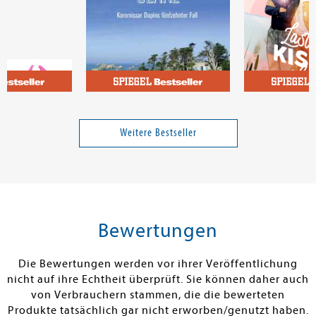
eatrix
Bannalec, Jean-Luc
Felleman, Jess
auen
Bretonischer Glanz
Last Kiss of 
Weitere Bestseller
Band 15
14,00 €
18,00 €
tenfrei in DE
Versandkostenfrei in DE
Versandkos
rb
Warenkorb
Warenko
Bewertungen
RBAR
SOFORT LIEFERBAR
SOFORT LIEFE
Die Bewertungen werden vor ihrer Veröffentlichung
nicht auf ihre Echtheit überprüft. Sie können daher auch
von Verbrauchern stammen, die die bewerteten
Produkte tatsächlich gar nicht erworben/genutzt haben.