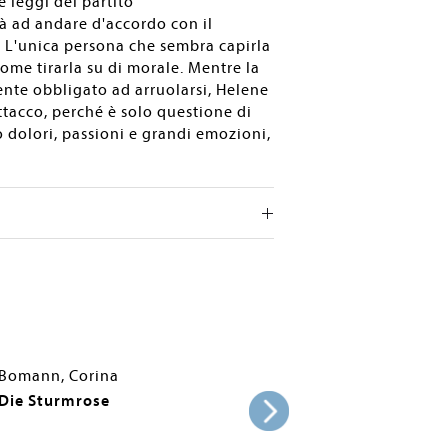
e leggi del partito
tà ad andare d'accordo con il
 L'unica persona che sembra capirla
ome tirarla su di morale. Mentre la
ente obbligato ad arruolarsi, Helene
ttacco, perché è solo questione di
 dolori, passioni e grandi emozioni,
Bomann, Corina
Die Sturmrose