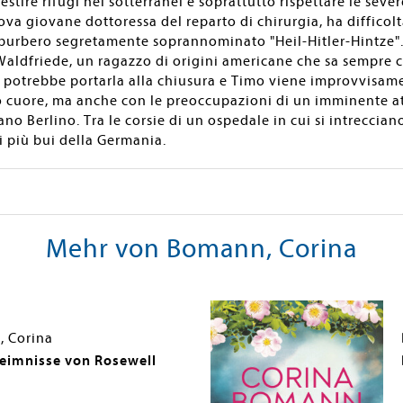
estire rifugi nei sotterranei e soprattutto rispettare le sever
ova giovane dottoressa del reparto di chirurgia, ha difficol
burbero segretamente soprannominato "Heil-Hitler-Hintze".
Waldfriede, un ragazzo di origini americane che sa sempre c
he potrebbe portarla alla chiusura e Timo viene improvvisam
uo cuore, ma anche con le preoccupazioni di un imminente a
 Berlino. Tra le corsie di un ospedale in cui si intrecciano
i più bui della Germania.
Mehr von Bomann, Corina
 Corina
eimnisse von Rosewell