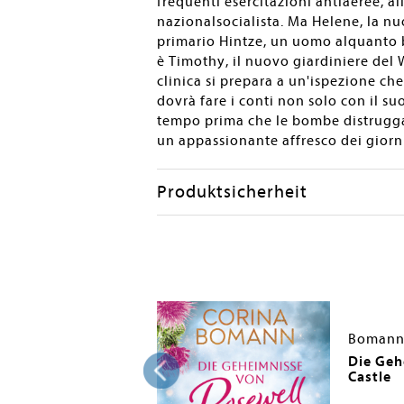
frequenti esercitazioni antiaeree, all
nazionalsocialista. Ma Helene, la nu
primario Hintze, un uomo alquanto 
è Timothy, il nuovo giardiniere del 
clinica si prepara a un'ispezione c
dovrà fare i conti non solo con il s
tempo prima che le bombe distruggano
un appassionante affresco dei giorn
Produktsicherheit
Bomann,
ngarten
Die Geh
Castle