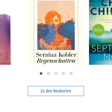
Kobler, Seraina
Chibnall, Ch
alling (in
Regenschatten
Septemb
Band 1
Zu den Neuheiten
16,00 €
14,00 €
ei in DE
Versandkostenfrei in DE
Versandko
Warenkorb
Warenk