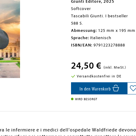
Giunti Editore, 2025
Softcover
Tascabili Giunti. I bestseller
588 S.
Abmessung:
125 mm x 195 mm
Sprache:
Italienisch
ISBN/EAN:
9791223278888
24,50 €
(inkl. MwSt.)
Versandkostenfrei in DE
In den Warenkorb
WIRD BESORGT
erra le infermiere e i medici dell'ospedale Waldfriede devon