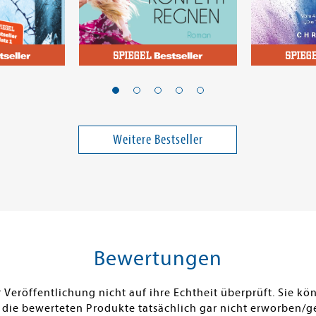
Phillips, Susan Elizabeth
Surel, Chris
Für dich soll es Konfetti
Das High 
regnen
Band 11
Weitere Bestseller
25,00 €
13,00 €
ei in DE
Versandkostenfrei in DE
Versandko
Warenkorb
Vorbest
SOFORT LIEFERBAR
FEHLT KURZ
Bewertungen
Veröffentlichung nicht auf ihre Echtheit überprüft. Sie 
 die bewerteten Produkte tatsächlich gar nicht erworben/g