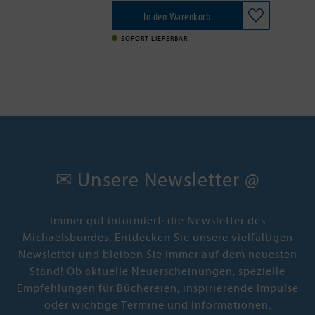
Jagdunfall handeln, denn wer hätte
einen Grund gehabt, die pensionierte
In den Warenkorb
Lehrerin umzubringen? Armand
Gamache, Chef der Mordkommission
SOFORT LIEFERBAR
von Montréal, muss die Sache aufklären,
damit der Dorffrieden wiederhergestellt
wird. Dabei wird er nicht nur den
Mörder finden, sondern auch Freunde:
die Buchhändlerin Myrna, die schrullige
Dichterin Ruth oder Gabri und Olivier,
die die Pension im Dorf führen. Und
Gamache schließt Three Pines bei seinen
Ermittlungen so sehr ins Herz, dass aus
dem Tatort ein Sehnsuchtsort wird.
✉ Unsere Newsletter @
Immer gut informiert: die Newsletter des
Michaelsbundes. Entdecken Sie unsere vielfältigen
Newsletter und bleiben Sie immer auf dem neuesten
Stand! Ob aktuelle Neuerscheinungen, spezielle
Empfehlungen für Büchereien, inspirierende Impulse
oder wichtige Termine und Informationen.