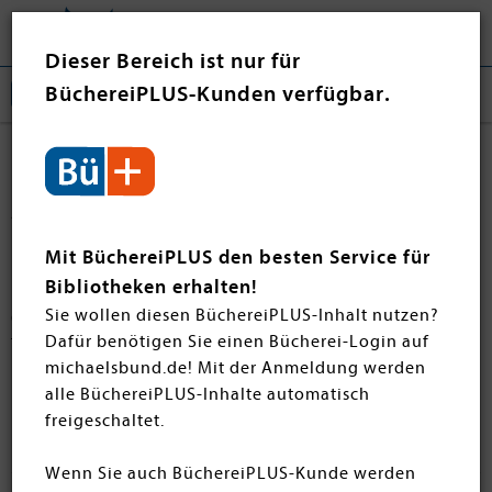
Tog
❤ Jetzt spenden
nav
Dieser Bereich ist nur für
BüchereiPLUS-Kunden verfügbar.
Inspector Armand Gamache
Alle Bände von Inspector Armand Gamache in einer
Übersicht! Die Journalistin und Kriminalschriftstellerin
Mit BüchereiPLUS den besten Service für
Louise Penny (*1958) ist bekannt für ihre Buchreihe
Bibliotheken erhalten!
über den kanadischen Chief Superintendent Armand
Sie wollen diesen BüchereiPLUS-Inhalt nutzen?
Gamache. Seit 2005 ermittelt dieser im fiktivem Ort
Dafür benötigen Sie einen Bücherei-Login auf
Three Pines und in der Umgebung von Quebéc und
en submenu
michaelsbund.de! Mit der Anmeldung werden
Pennys Leserschaft wächst zunehmend.
alle BüchereiPLUS-Inhalte automatisch
freigeschaltet.
Filtern
SORTIEREN
Wenn Sie auch BüchereiPLUS-Kunde werden