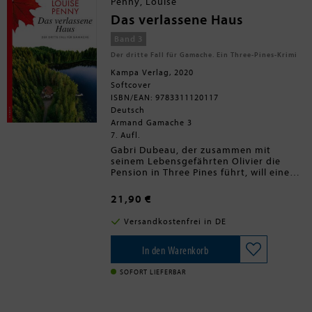
Penny, Louise
zu stellen. Nicht alle Angestellten haben
eine weiße Weste, und auch den
Das verlassene Haus
Mitgliedern der Familie Finney mangelt
es nicht an Motiven: Das tote
Band 3
Familienoberhaupt hatte einige dunkle
Der dritte Fall für Gamache. Ein Three-Pines-Krimi
Geheimnisse, und zwischen den
Hinterbliebenen herrschen Eifersucht
Kampa Verlag, 2020
und Neid.
Softcover
ISBN/EAN: 9783311120117
Deutsch
Armand Gamache 3
7. Aufl.
Gabri Dubeau, der zusammen mit
seinem Lebensgefährten Olivier die
Pension in Three Pines führt, will eine
Séance organisieren, um Kontakt mit
den Toten aufzunehmen. Am
21,90 €
Ostersonntag treffen sich einige Mutige
im leer stehenden Hadley-Haus, das auf
Versandkostenfrei in DE
einer Anhöhe über den Dächern von
Three Pines liegt. Schlimme Dinge sind
dort geschehen: ein Mord, eine
In den Warenkorb
Entführung und noch ein versuchter
Mord. Seitdem gilt das Haus als verhext.
SOFORT LIEFERBAR
Doch statt dass bei der Séance Tote
lebendig werden, erschrickt die allseits
beliebte Madeleine Favreau im wahrsten