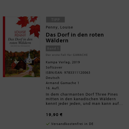
wie jedes Jahr mit seiner Frau Reine-
Marie in seinem Büro, um bei Truthahn-
Sandwiches die Akten ungelöster Fälle
durchzugehen - in der Hoffnung, doch
noch etwas zu entdecken. Doch diesmal
wird die Weihnachtstradition gestört,
Penny, Louise
ein neuer Fall fordert Gamaches ganze
Aufmerksamkeit. In Three Pines ist ein
Das Dorf in den roten
Mord passiert, mitten auf dem
Wäldern
zugefrorenen See während des
jährlichen Curling-Wettbewerbs. Und
Band 1
obwohlalle Dorfbewohner anwesend
Der erste Fall für GAMACHE
waren, will niemand etwas gesehen
haben ...
Kampa Verlag, 2019
Softcover
ISBN/EAN: 9783311120063
Deutsch
Armand Gamache 1
16. Aufl.
In dem charmanten Dorf Three Pines
mitten in den kanadischen Wäldern
kennt jeder jeden, und man kann auf
seine Nachbarn zählen. Die Idylle wird
jäh zerstört, als an einem leuchtend
19,90 €
klaren Herbsttag die Leiche von Jane
Neal gefunden wird - getötet durch
Versandkostenfrei in DE
einen Pfeil. Es kann sich nur um einen