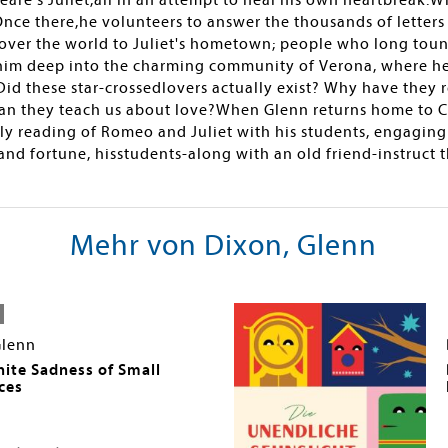
eare's Juliet,all in an attempt to heal his own heartbreak.
Once there,he volunteers to answer the thousands of letters 
l over the world to Juliet's hometown; people who long toun
 him deep into the charming community of Verona, where h
id these star-crossedlovers actually exist? Why have they r
an they teach us about love?When Glenn returns home to C
ely reading of Romeo and Juliet with his students, engaging
e and fortune, hisstudents-along with an old friend-instruct
Mehr von Dixon, Glenn
Glenn
nite Sadness of Small
ces