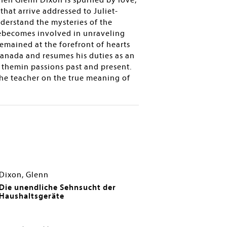
When Glenn Dixon is spurned by love,
that arrive addressed to Juliet-
derstand the mysteries of the
ebecomes involved in unraveling
emained at the forefront of hearts
anada and resumes his duties as an
 themin passions past and present.
 the teacher on the true meaning of
Dixon, Glenn
Die unendliche Sehnsucht der
Haushaltsgeräte