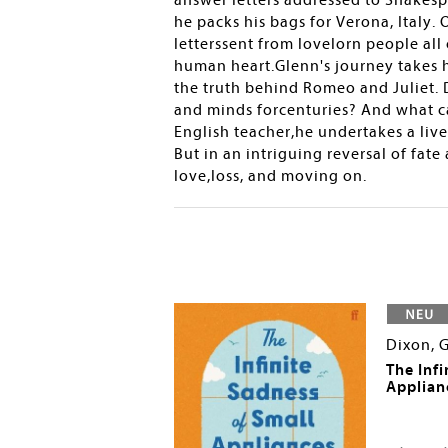
answer letters addressed to Shakesp
he packs his bags for Verona, Italy. 
letterssent from lovelorn people al
human heart.Glenn's journey takes
the truth behind Romeo and Juliet. D
and minds forcenturies? And what c
English teacher,he undertakes a liv
But in an intriguing reversal of fat
love,loss, and moving on.
Dixon, 
Palace of Words
The Infi
Applian