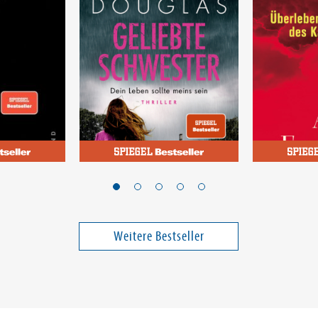
Douglas, Claire
Saito, Kohei
m
Geliebte Schwester
Am Ende 
Fortschri
Weitere Bestseller
27,00 €
16,00 €
ei in DE
Versandkostenfrei in DE
Versandko
Warenkorb
Warenk
SOFORT LIEFERBAR
SOFORT LIE