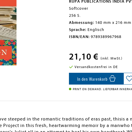
RUPA PUBLICATIONS INDIA PV
Softcover
256 S.
Abmessung:
140 mm x 216 mm
Sprache:
Englisch
ISBN/EAN:
9789389967968
21,10 €
(inkl. MwSt.)
Versandkostenfrei in DE
In den Warenkorb
PRINT ON DEMAND. LIEFERBAR INNERHA
ve steeped in the romantic traditions of eras past, thisis a
ie Project in this fresh, heartwarming memoir by a manwho 