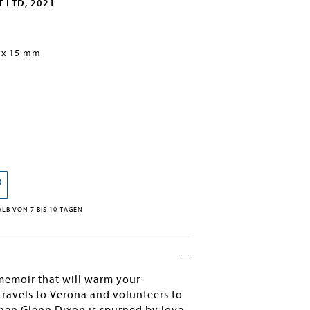
T LTD, 2021
 x 15 mm
LB VON 7 BIS 10 TAGEN
 memoir that will warm your
travels to Verona and volunteers to