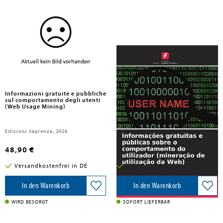
Pardeshi, Sachin
Pardeshi, Sachin
Informazioni gratuite e pubbliche
Informações gratuitas e públicas
sul comportamento degli utenti
sobre o comportamento do
(Web Usage Mining)
utilizador (mineração de
utilização da Web)
Edizioni Sapienza, 2026
Edições Nosso Conhecimento, 2026
48,90 €
48,90 €
Versandkostenfrei in DE
Versandkostenfrei in DE
In den Warenkorb
In den Warenkorb
WIRD BESORGT
SOFORT LIEFERBAR