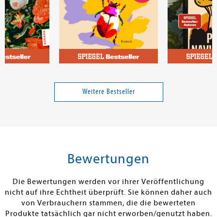
lke
Sverdrup-Thygeson, Anne
Der Einsiedlersommer
Pilznavigator
Buschfunkist
Weitere Bestseller
15,00 €
23,00 €
tenfrei in DE
Versandkostenfrei in DE
Versandkos
rb
Warenkorb
Warenko
Bewertungen
RBAR
SOFORT LIEFERBAR
SOFORT LIEFE
Die Bewertungen werden vor ihrer Veröffentlichung
nicht auf ihre Echtheit überprüft. Sie können daher auch
von Verbrauchern stammen, die die bewerteten
Produkte tatsächlich gar nicht erworben/genutzt haben.