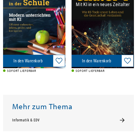
ChatGPT & Co. in der Schule
ChatGPT - Mit KI in ein neues
Zeitalter
MITP Verlags GmbH, 2026
MITP Verlags GmbH, 2023
28,00 €
19,99 €
Versandkostenfrei in DE
Versandkostenfrei in DE
In den Warenkorb
In den Warenkorb
SOFORT LIEFERBAR
SOFORT LIEFERBAR
Mehr zum Thema
Informatik & EDV