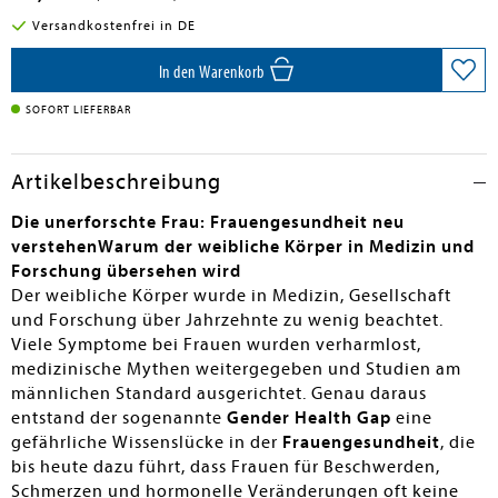
en submenu
Versandkostenfrei in DE
en submenu
In den Warenkorb
en submenu
SOFORT LIEFERBAR
Artikelbeschreibung
Die unerforschte Frau: Frauengesundheit neu
verstehen
Warum der weibliche Körper in Medizin und
Forschung übersehen wird
Der weibliche Körper wurde in Medizin, Gesellschaft
und Forschung über Jahrzehnte zu wenig beachtet.
Viele Symptome bei Frauen wurden verharmlost,
medizinische Mythen weitergegeben und Studien am
männlichen Standard ausgerichtet. Genau daraus
entstand der sogenannte
Gender Health Gap
eine
gefährliche Wissenslücke in der
Frauengesundheit
, die
bis heute dazu führt, dass Frauen für Beschwerden,
Schmerzen und hormonelle Veränderungen oft keine