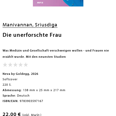
en submenu
Manivannan, Sriusdiga
en submenu
Die unerforschte Frau
en submenu
Was Medizin und Gesellschaft verschweigen wollen - und Frauen nie
erzählt wurde. Mit den neuesten Studien
en submenu
en submenu
Neva by Goldegg, 2026
Softcover
220 S.
Abmessung:
138 mm x 25 mm x 217 mm
Sprache:
Deutsch
ISBN/EAN:
9783903597167
en submenu
22,00 €
(inkl. MwSt.)