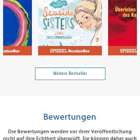
 von
Andersen, Mia
Saito, Kohei
Seaside Sisters 1: Lenes
Am Ende des F
Inselsommerglück
Weitere Bestseller
Band 1
22,99 €
16,00 €
tenfrei in DE
Versandkostenfrei in DE
Versandkos
rb
Warenkorb
Warenko
Bewertungen
RBAR
SOFORT LIEFERBAR
SOFORT LIEFE
Die Bewertungen werden vor ihrer Veröffentlichung
nicht auf ihre Echtheit überprüft. Sie können daher auch