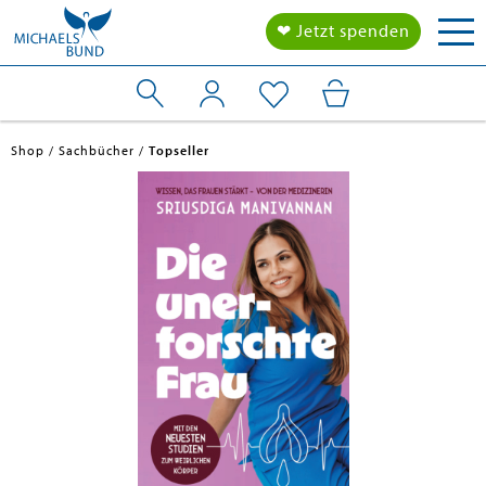
Tog
❤ Jetzt spenden
nav
Shop
Sachbücher
Topseller
en submenu