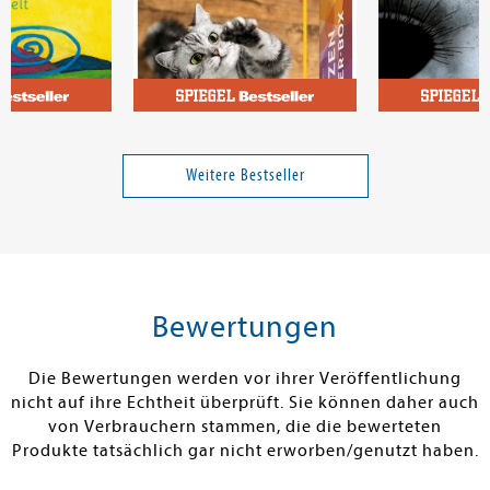
n P.
Rödder, Birgit
Bentow, Max
n im Café am
Katzen-Clicker-Box
Puppenherz
t
Weitere Bestseller
Band 14
10,00 €
16,99 €
tenfrei in DE
Versandkostenfrei in DE
Versandkos
rb
Warenkorb
Warenko
Bewertungen
RBAR
SOFORT LIEFERBAR
SOFORT LIEFE
Die Bewertungen werden vor ihrer Veröffentlichung
nicht auf ihre Echtheit überprüft. Sie können daher auch
von Verbrauchern stammen, die die bewerteten
Produkte tatsächlich gar nicht erworben/genutzt haben.