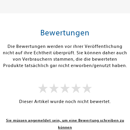
20,00 €
20,00 €
tenfrei in DE
Versandkostenfrei in DE
Versandkos
rb
Warenkorb
Warenko
Bewertungen
RBAR
SOFORT LIEFERBAR
SOFORT LIEFE
Die Bewertungen werden vor ihrer Veröffentlichung
nicht auf ihre Echtheit überprüft. Sie können daher auch
von Verbrauchern stammen, die die bewerteten
Produkte tatsächlich gar nicht erworben/genutzt haben.
Dieser Artikel wurde noch nicht bewertet.
Sie müssen angemeldet sein, um eine Bewertung schreiben zu
können