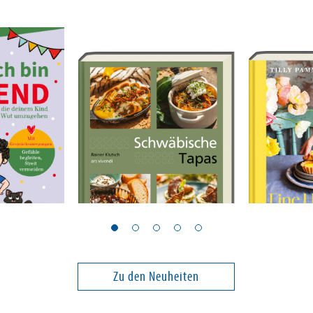
Klutsch, Rainer
Pamment, Til
ütend
Schwäbische Tapas
Eine Hand
Sonnensc
Zu den Neuheiten
18,00 €
28,00 €
ei in DE
Versandkostenfrei in DE
Versandko