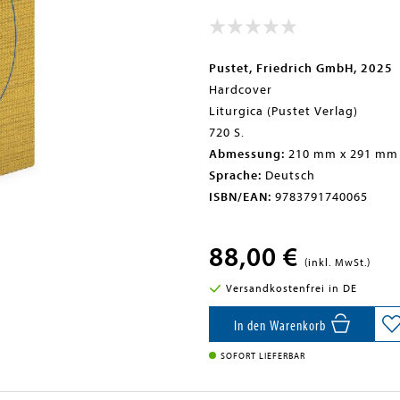
Pustet, Friedrich GmbH, 2025
Hardcover
Liturgica (Pustet Verlag)
720 S.
Abmessung:
210 mm x 291 mm
Sprache:
Deutsch
ISBN/EAN:
9783791740065
88,00 €
(inkl. MwSt.)
Versandkostenfrei in DE
In den Warenkorb
SOFORT LIEFERBAR