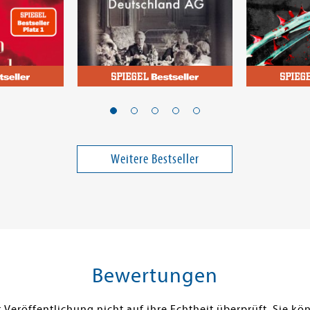
Richter, Konstantin
Abby, S.T.
Dreihundert Männer
Blood - Du
bereuen
Band 2
Weitere Bestseller
26,00 €
32,00 €
ei in DE
Versandkostenfrei in DE
Versandko
Warenkorb
Warenk
SOFORT LIEFERBAR
SOFORT LIE
Bewertungen
Veröffentlichung nicht auf ihre Echtheit überprüft. Sie 