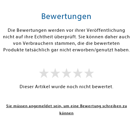
tenfrei in DE
Versandkostenfrei in DE
Versandkos
rb
Warenkorb
Vorbestel
Bewertungen
RBAR
SOFORT LIEFERBAR
FEHLT KURZFR
Die Bewertungen werden vor ihrer Veröffentlichung
nicht auf ihre Echtheit überprüft. Sie können daher auch
von Verbrauchern stammen, die die bewerteten
Produkte tatsächlich gar nicht erworben/genutzt haben.
Dieser Artikel wurde noch nicht bewertet.
Sie müssen angemeldet sein, um eine Bewertung schreiben zu
können