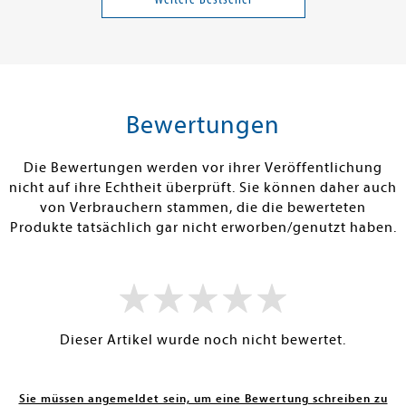
15,00 €
20,00 €
tenfrei in DE
Versandkostenfrei in DE
Versandkos
rb
Vorbestellen
Warenko
Bewertungen
RBAR
FEHLT KURZFRISTIG AM LAGER
SOFORT LIEFE
Die Bewertungen werden vor ihrer Veröffentlichung
nicht auf ihre Echtheit überprüft. Sie können daher auch
von Verbrauchern stammen, die die bewerteten
Produkte tatsächlich gar nicht erworben/genutzt haben.
Dieser Artikel wurde noch nicht bewertet.
Sie müssen angemeldet sein, um eine Bewertung schreiben zu