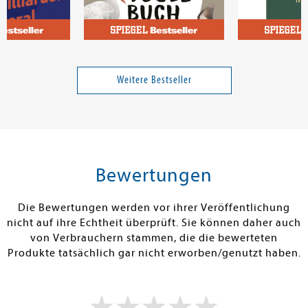
Brorhilker, Anne; Bünger, Traudl
Mullen, Peter; Karwinkel, Fabian
arden und
Das NABU-Vogelbuch
Cheers Maus
Weitere Bestseller
24,00 €
26,00 €
tenfrei in DE
Versandkostenfrei in DE
Versandkos
rb
Warenkorb
Warenko
Bewertungen
RBAR
SOFORT LIEFERBAR
SOFORT LIEFE
Die Bewertungen werden vor ihrer Veröffentlichung
nicht auf ihre Echtheit überprüft. Sie können daher auch
von Verbrauchern stammen, die die bewerteten
Produkte tatsächlich gar nicht erworben/genutzt haben.