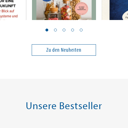
Gervais, Sylwia
Kazim, Hasn
Wild & fermentiert
Der Islam
Zu den Neuheiten
24,00 €
22,00 €
ei in DE
Versandkostenfrei in DE
Versandko
Warenkorb
Warenk
SOFORT LIEFERBAR
SOFORT LIE
Unsere Bestseller