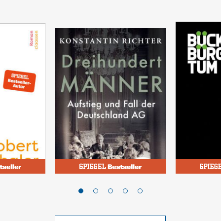
Richter, Konstantin
Poschardt, U
Dreihundert Männer
Bückbürg