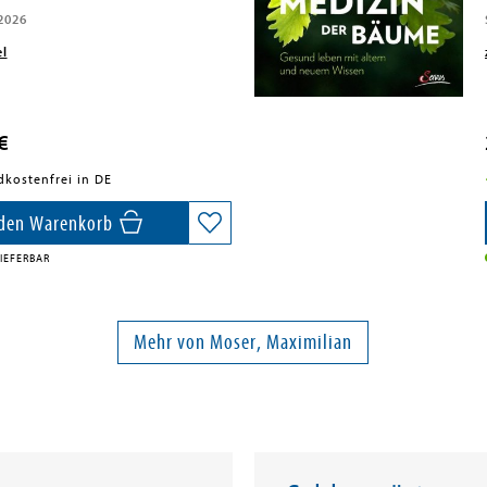
2026
el
€
dkostenfrei in DE
 den Warenkorb
IEFERBAR
Mehr von Moser, Maximilian