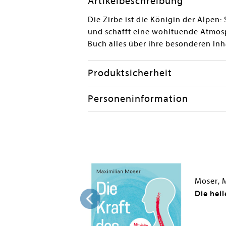
Artikelbeschreibung
Die Zirbe ist die Königin der Alpen
und schafft eine wohltuende Atmosp
Buch alles über ihre besonderen Inha
Produktsicherheit
Personeninformation
an
Moser, 
Umgang mit der
Die hei