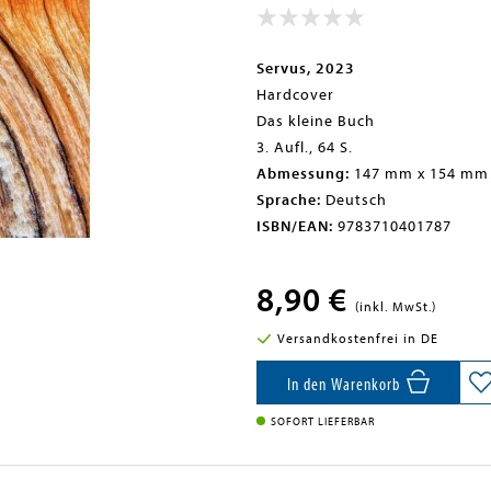
Servus, 2023
Hardcover
Das kleine Buch
3. Aufl., 64 S.
Abmessung:
147 mm x 154 mm
Sprache:
Deutsch
ISBN/EAN:
9783710401787
8,90 €
(inkl. MwSt.)
Versandkostenfrei in DE
In den Warenkorb
SOFORT LIEFERBAR