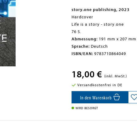
story.one publishing, 2023
Hardcover
Life is a story - story.one
76 S.
Abmessung:
191 mm x 207 mm
Sprache:
Deutsch
ISBN/EAN:
9783710864049
18,00 €
(inkl. MwSt.)
Versandkostenfrei in DE
In den Warenkorb
WIRD BESORGT