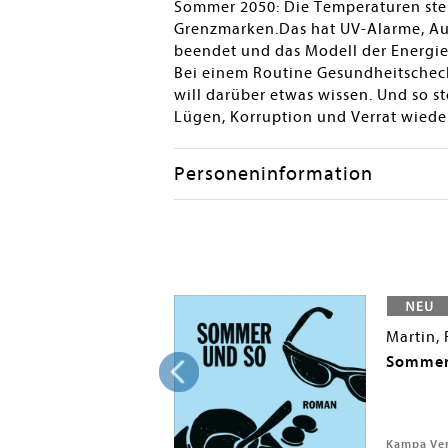
Sommer 2050: Die Temperaturen stei
Grenzmarken.Das hat UV-Alarme, Au
beendet und das Modell der Energiem
Bei einem Routine Gesundheitscheck 
will darüber etwas wissen. Und so s
Lügen, Korruption und Verrat wiede
Personeninformation
Martin,
algrund
Sommer
 2024
Kampa Ver