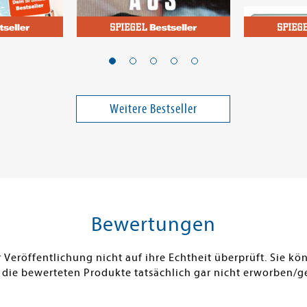
Zischke, Vera
Michalsen, 
 1: Lenes
Pina fällt aus
Scheinfas
ück
Masterpl
Weitere Bestseller
16,00 €
21,99 €
ei in DE
Versandkostenfrei in DE
Versandko
Warenkorb
Warenk
SOFORT LIEFERBAR
SOFORT LIE
Bewertungen
Veröffentlichung nicht auf ihre Echtheit überprüft. Sie 
 die bewerteten Produkte tatsächlich gar nicht erworben/g