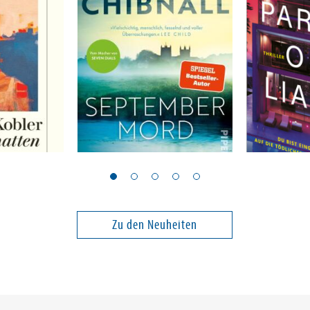
Chibnall, Chris
Cox, Kelsey
Septembermord
Party of L
Band 1
Zu den Neuheiten
14,00 €
18,00 €
ei in DE
Versandkostenfrei in DE
Versandko
Warenkorb
Warenk
SOFORT LIEFERBAR
SOFORT LIE