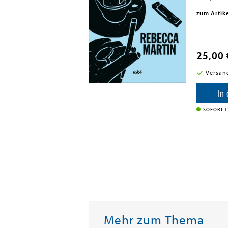
zum Artik
25,00 
i in DE
Versan
enkorb
In
SOFORT L
Mehr zum Thema