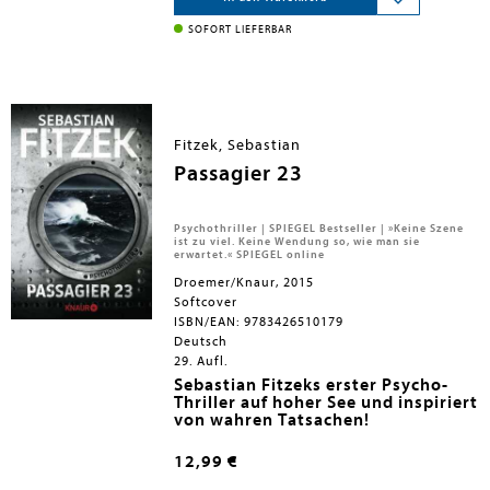
einen Hackerangriff und versucht, die
BLACKOUT als Premiumausgabe - mit
Behörden zu warnen - erfolglos. Als
einer exklusiven Kurzgeschichte von
SOFORT LIEFERBAR
Europol-Kommissar Bollard ihm endlich
Marc Elsberg und weiteren Extras!
zuhört, tauchen in Manzanos Computer
ZERO: Sie wissen, was du tust
dubiose Emails auf, die den Verdacht
HELIX: Sie werden uns ersetzen
auf ihn selbst lenken. Er ist ins Visier
GIER: Wie weit würdest du gehen?
eines Gegners geraten, der ebenso
Der Fall des Präsidenten
raffiniert wie gnadenlos ist.
°C - Celsius
Fitzek, Sebastian
Unterdessen liegt ganz Europa im
EDEN - Wenn das Sterben beginnt
Dunkeln, und der Kampf ums Überleben
Passagier 23
beginnt ...
Psychothriller | SPIEGEL Bestseller | »Keine Szene
ist zu viel. Keine Wendung so, wie man sie
erwartet.« SPIEGEL online
Droemer/Knaur, 2015
Softcover
ISBN/EAN: 9783426510179
Deutsch
29. Aufl.
Sebastian Fitzeks erster Psycho-
Thriller auf hoher See und inspiriert
von wahren Tatsachen!
Jedes Jahr verschwinden auf hoher
See rund 20 Menschen spurlos von
12,99 €
Kreuzfahrtschiffen. Noch nie kam