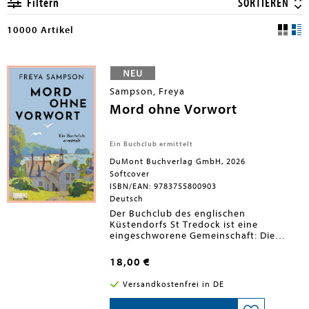
Filtern
SORTIEREN
10000 Artikel
Sampson, Freya
Mord ohne Vorwort
Ein Buchclub ermittelt
DuMont Buchverlag GmbH, 2026
Softcover
ISBN/EAN: 9783755800903
Deutsch
Der Buchclub des englischen
Küstendorfs St Tredock ist eine
eingeschworene Gemeinschaft: Die
Rentnerin Phyllis kennt alle Agatha-
Christie-Krimis in- und auswendig,
18,00 €
Arthur liest seiner Frau
Liebesgeschichten vor, und der
Versandkostenfrei in DE
schüchterne Teenager Ash flüchtet sich
am liebsten in Science-Fiction-Romane.