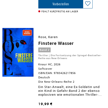
verbindet diesen Spaß mit dem Zauber
der klassischen Kriminalromane.In
Vorbestellen
jedem Murdle-Rätsel muss der
unerschrockene Detektiv einen Mordfall
FEHLT KURZFRISTIG AM LAGER
anhand der Liste von Verdächtigen,
Waffen, Tatorten und weiteren
Hinweisen lösen. Durch logisches
Kombinieren wird das Gitter befüllt und
der Mörder per Ausschlussverfahren
überführt. Sherlock Holmes, ick hör dir
Rose, Karen
trapsen.
Finstere Wasser
Band 2
Thriller | Die Fortsetzung der Spiegel-Bestseller-
Reihe aus New Orleans
Knaur HC, 2026
Softcover
ISBN/EAN: 9783426217856
Deutsch
Die New-Orleans-Reihe 2
Ein Star-Anwalt, eine Ex-Soldatin und
ein Kind in Gefahr:Band 2 der ebenso
explosiven wie emotionalen Thriller-
Reihe aus New Orleans von Bestseller-
Autorin Karen Rose!Zwar hat der
19,99 €
brillante Anwalt Kaj Cardozo damit