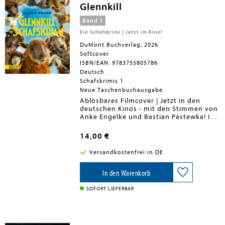
Glennkill
Band 1
Ein Schafskrimi | Jetzt im Kino!
DuMont Buchverlag, 2026
Softcover
ISBN/EAN: 9783755805786
Deutsch
Schafskrimis 1
Neue Taschenbuchausgabe
Ablösbares Filmcover | Jetzt in den
deutschen Kinos - mit den Stimmen von
Anke Engelke und Bastian Pastewka! Im
beschaulichen Glennkill liest der Schäfer
George Glenn Abend für Abend seiner
14,00 €
Herde Geschichten vor - auch mal einen
Krimi. Als er dann selbst leblos im
Versandkostenfrei in DE
irischen Gras liegt, einen Spaten in der
Brust, wissen die Schafe: Das war Mord.
Aber wer hat den alten Schäfer
In den Warenkorb
umgebracht? Was war das Motiv? Und
wie findet man einen Mörder?
SOFORT LIEFERBAR
Entschlossen suchen die Schafe nach
Hinweisen, allen voran Miss Maple, das
klügste Schaf der Herde (und vielleicht
auch weit und breit). Zum Glück können