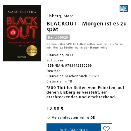
rechtsmedizinische Expertise trägt
»Die faszinierendsten Tatorte gibt es
maßgeblich zum Erfolg der
nicht am Sonntagabend, sondern in
Ermittlungsarbeit der Behörden bei.
diesem Buch.«
Jan Josef Liefers
Elsberg, Marc
So ist der Rechtsmediziner
regelmäßig als Experte im In- und
BLACKOUT - Morgen ist es zu
Ausland tätig, beispielsweise für das
spät
BKA bei der Identifizierung der
Opfer von Terrorangriffen und
Band 38029
Massenkatastrophen.
Roman - Der SPIEGEL-Bestseller verfilmt als Serie
mit Moritz Bleibtreu in der Hauptrolle
Blanvalet, 2013
Softcover
ISBN/EAN: 9783442380299
Deutsch
Blanvalet Taschenbuch 38029
Erstmals im TB
"800 Thriller-Seiten vom Feinsten, auf
denen Elsberg es versteht, ein
erschreckendes und erschreckend
realistisches Bild eines Blackouts zu
Von Bild der Wissenschaft zum
zeichnen." ntv.de
spannendsten Wissensbuch des Jahres
13,00 €
2012 gekürt - »Elsberg flicht vier
An einem kalten Februartag brechen in
Handlungsfäden zu einem
Lesen Sie auch den aktuellen Thriller
Versandkostenfrei in DE
Europa alle Stromnetze zusammen. Der
atemberaubenden Spannungsstrang
von Marc Elsberg: EDEN - Wenn das
totale Blackout. Der italienische
zusammen.«
Sterben beginnt
Informatiker Piero Manzano vermutet
Außerdem erhältlich:
In den Warenkorb