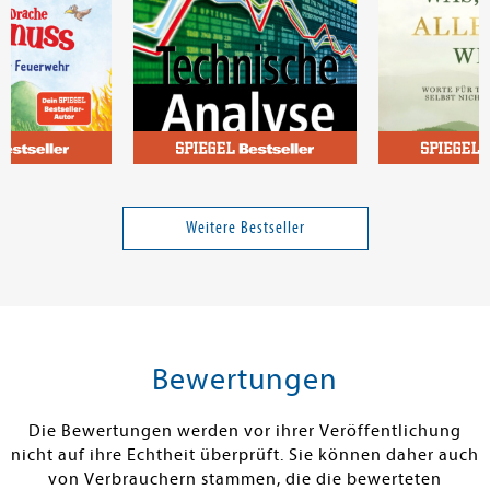
Murphy, John J.
Morgenstern, 
ache Kokosnuss
Technische Analyse der
Was, wenn alle
der Feuerwehr
Finanzmärkte
Weitere Bestseller
11,00 €
49,90 €
tenfrei in DE
Versandkostenfrei in DE
Versandkos
rb
Warenkorb
Warenko
Bewertungen
RBAR
SOFORT LIEFERBAR
WIRD BESORGT
Die Bewertungen werden vor ihrer Veröffentlichung
nicht auf ihre Echtheit überprüft. Sie können daher auch
von Verbrauchern stammen, die die bewerteten