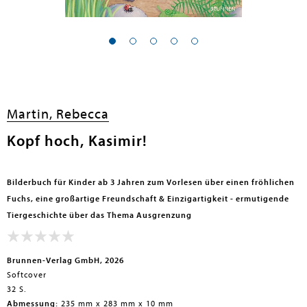
en submenu
en submenu
en submenu
Martin, Rebecca
en submenu
Kopf hoch, Kasimir!
en submenu
en submenu
Bilderbuch für Kinder ab 3 Jahren zum Vorlesen über einen fröhlichen
Fuchs, eine großartige Freundschaft & Einzigartigkeit - ermutigende
Tiergeschichte über das Thema Ausgrenzung
Brunnen-Verlag GmbH, 2026
Softcover
32 S.
en submenu
Abmessung:
235 mm x 283 mm x 10 mm