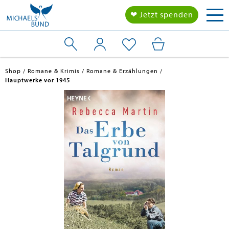
Tog
❤ Jetzt spenden
nav
Shop
Romane & Krimis
Romane & Erzählungen
Hauptwerke vor 1945