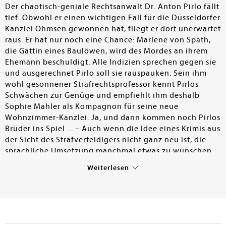
Der chaotisch-geniale Rechtsanwalt Dr. Anton Pirlo fällt
tief. Obwohl er einen wichtigen Fall für die Düsseldorfer
Kanzlei Ohmsen gewonnen hat, fliegt er dort unerwartet
raus. Er hat nur noch eine Chance: Marlene von Späth,
die Gattin eines Baulöwen, wird des Mordes an ihrem
Ehemann beschuldigt. Alle Indizien sprechen gegen sie
und ausgerechnet Pirlo soll sie rauspauken. Sein ihm
wohl gesonnener Strafrechtsprofessor kennt Pirlos
Schwächen zur Genüge und empfiehlt ihm deshalb
Sophie Mahler als Kompagnon für seine neue
Wohnzimmer-Kanzlei. Ja, und dann kommen noch Pirlos
Brüder ins Spiel ... – Auch wenn die Idee eines Krimis aus
der Sicht des Strafverteidigers nicht ganz neu ist, die
sprachliche Umsetzung manchmal etwas zu wünschen
übriglässt und die sprunghafte Handlung etwas
Weiterlesen
anstrengt, wird man doch auf recht unkonventionelle
Weise gut unterhalten. Bei entsprechender Nachfrage
möglich.
Marion Sedelmayer