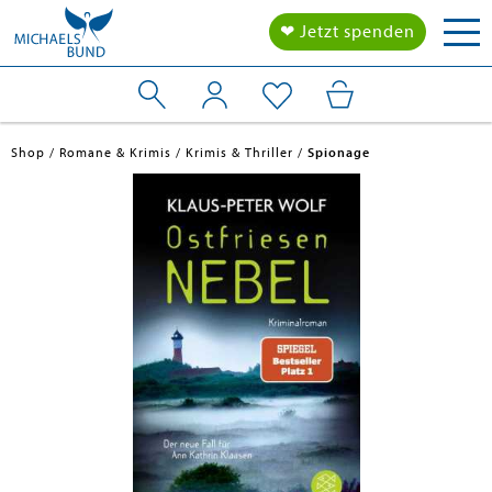
Tog
❤ Jetzt spenden
nav
Shop
Romane & Krimis
Krimis & Thriller
Spionage