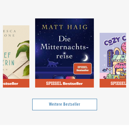
ncesca
Haig, Matt
rin
Die Mitternachtsreise
Cozy Coloring
Town
Weitere Bestseller
18,00 €
24,00 €