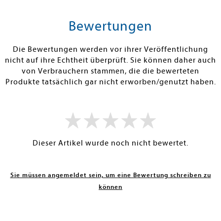
tenfrei in DE
Versandkostenfrei in DE
Versandkos
rb
Warenkorb
Warenko
Bewertungen
RBAR
SOFORT LIEFERBAR
SOFORT LIEFE
Die Bewertungen werden vor ihrer Veröffentlichung
nicht auf ihre Echtheit überprüft. Sie können daher auch
von Verbrauchern stammen, die die bewerteten
Produkte tatsächlich gar nicht erworben/genutzt haben.
Dieser Artikel wurde noch nicht bewertet.
Sie müssen angemeldet sein, um eine Bewertung schreiben zu
können