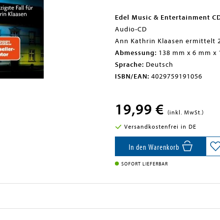
Edel Music & Entertainment C
Audio-CD
Ann Kathrin Klaasen ermittelt 
Abmessung:
138 mm x 6 mm x
Sprache:
Deutsch
ISBN/EAN:
4029759191056
19,99 €
(inkl. MwSt.)
Versandkostenfrei in DE
In den Warenkorb
SOFORT LIEFERBAR