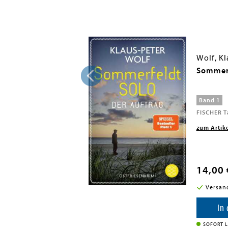
er
Wolf, Kl
Sommerf
Band 1
h, 2026
FISCHER T
zum Artik
14,00 
i in DE
Versan
enkorb
In
SOFORT L