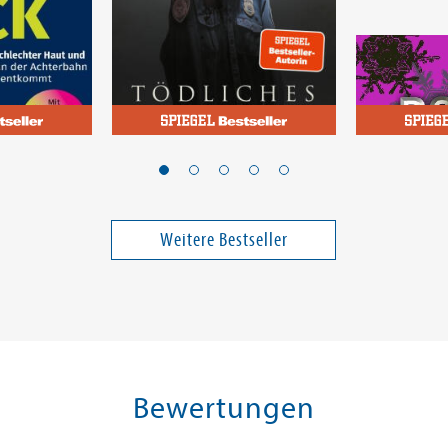
Slaughter, Karin
Boyle, T. C.
ick
Tödliches Verderben
Das Ende i
Anfang
Band 2
Weitere Bestseller
14,00 €
24,00 €
ei in DE
Versandkostenfrei in DE
Versandko
Warenkorb
Vorbest
SOFORT LIEFERBAR
FEHLT KURZ
Bewertungen