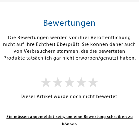
tenfrei in DE
Versandkostenfrei in DE
Versandkos
rb
Warenkorb
Warenko
Bewertungen
RBAR
SOFORT LIEFERBAR
SOFORT LIEFE
Die Bewertungen werden vor ihrer Veröffentlichung
nicht auf ihre Echtheit überprüft. Sie können daher auch
von Verbrauchern stammen, die die bewerteten
Produkte tatsächlich gar nicht erworben/genutzt haben.
Dieser Artikel wurde noch nicht bewertet.
Sie müssen angemeldet sein, um eine Bewertung schreiben zu
können