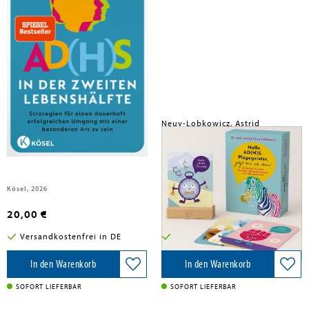
Neuy-Lobkowicz, Astrid; Schöttle, Daniel
Neuy-Lobkowicz, Astrid
AD(H)S in der zweiten
Hallo AD(H)S-Plagegeister, jetzt
Lebenshälfte
bin ich dran!
Kösel, 2026
Graefe und Unzer Verlag, 2026
20,00 €
18,00 €
Versandkostenfrei in DE
Versandkostenfrei in DE
In den Warenkorb
In den Warenkorb
SOFORT LIEFERBAR
SOFORT LIEFERBAR