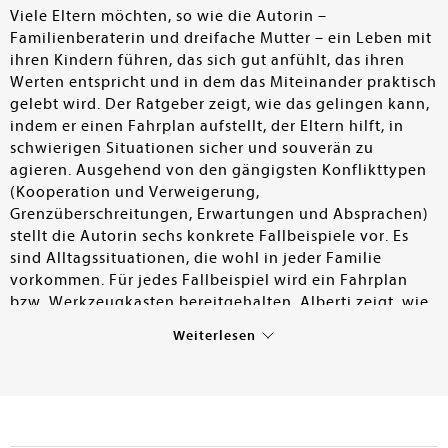
Viele Eltern möchten, so wie die Autorin –
Familienberaterin und dreifache Mutter – ein Leben mit
ihren Kindern führen, das sich gut anfühlt, das ihren
Werten entspricht und in dem das Miteinander praktisch
gelebt wird. Der Ratgeber zeigt, wie das gelingen kann,
indem er einen Fahrplan aufstellt, der Eltern hilft, in
schwierigen Situationen sicher und souverän zu
agieren. Ausgehend von den gängigsten Konflikttypen
(Kooperation und Verweigerung,
Grenzüberschreitungen, Erwartungen und Absprachen)
stellt die Autorin sechs konkrete Fallbeispiele vor. Es
sind Alltagssituationen, die wohl in jeder Familie
vorkommen. Für jedes Fallbeispiel wird ein Fahrplan
bzw. Werkzeugkasten bereitgehalten. Alberti zeigt, wie
es gelingen kann, Kinder vertrauensvoll und zugewandt
Weiterlesen
zu begleiten, ohne die eigenen Bedürfnisse zu
vernachlässigen. Der praxiserprobte und
alltagstaugliche Leitfaden wird für Büchereien mit
hoher Nachfrage an Eltern-Kind-Ratgebern empfohlen.