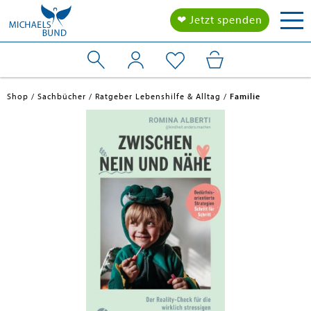
Tog
❤ Jetzt spenden
nav
en submenu
Shop
Sachbücher
Ratgeber Lebenshilfe & Alltag
Familie
en submenu
en submenu
en submenu
en submenu
en submenu
en submenu
en submenu