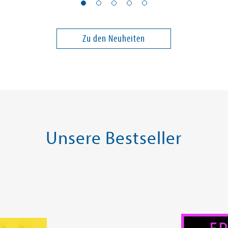
Otto.
Jo & Jomoto - Akujos
Unico wir
Rache
Band 3
Band 2
Zu den Neuheiten
20,00 €
13,90 €
ei in DE
Versandkostenfrei in DE
Versandko
Warenkorb
Warenk
SOFORT LIEFERBAR
SOFORT LIE
Unsere Bestseller