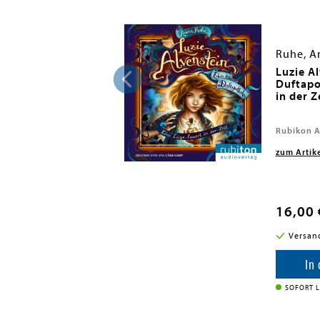
Ruhe, A
e (3). Im Bann der
Luzie Al
Duftapo
in der Z
g, 2024
Rubikon A
zum Artik
16,00 
i in DE
Versan
enkorb
In
SOFORT L