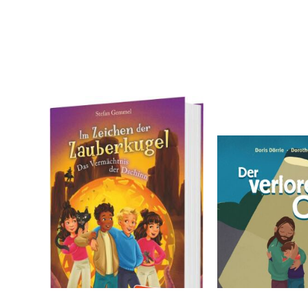
Göschl, Bettina; Wolf, Klaus-Peter
Gemmel, Stefan
Dörrie, Doris