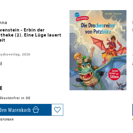
nna
venstein - Erbin der
theke (2). Eine Lüge lauert
eit
udioverlag, 2026
el
€
dkostenfrei in DE
 den Warenkorb
IEFERBAR