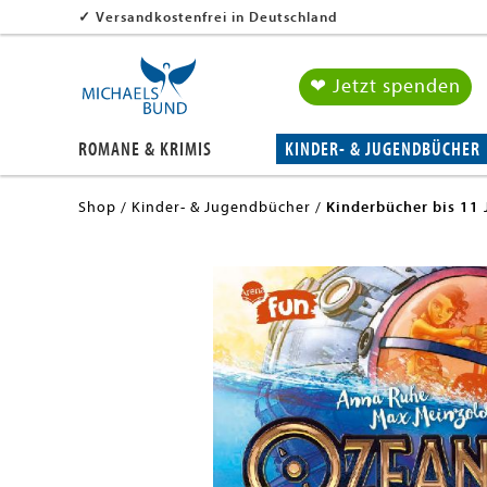
✓
Versandkostenfrei in Deutschland
❤ Jetzt spenden
ROMANE & KRIMIS
KINDER- & JUGENDBÜCHER
Shop
Kinder- & Jugendbücher
Kinderbücher bis 11 
en submenu
en submenu