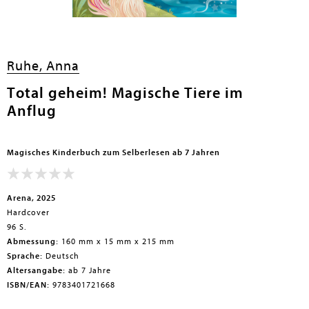
en submenu
Ruhe, Anna
en submenu
Total geheim! Magische Tiere im
en submenu
Anflug
en submenu
en submenu
Magisches Kinderbuch zum Selberlesen ab 7 Jahren
en submenu
Arena, 2025
Hardcover
96 S.
Abmessung:
160 mm x 15 mm x 215 mm
Sprache:
Deutsch
Altersangabe:
ab 7 Jahre
ISBN/EAN:
9783401721668
en submenu