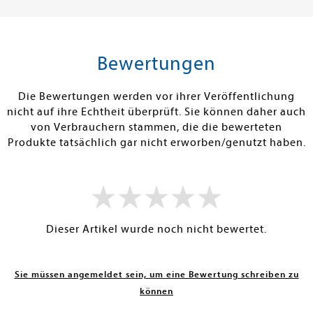
18,00 €
15,00 €
tenfrei in DE
Versandkostenfrei in DE
Versandkos
rb
Warenkorb
Warenko
Bewertungen
RBAR
SOFORT LIEFERBAR
SOFORT LIEFE
Die Bewertungen werden vor ihrer Veröffentlichung
nicht auf ihre Echtheit überprüft. Sie können daher auch
von Verbrauchern stammen, die die bewerteten
Produkte tatsächlich gar nicht erworben/genutzt haben.
Dieser Artikel wurde noch nicht bewertet.
Sie müssen angemeldet sein, um eine Bewertung schreiben zu
können