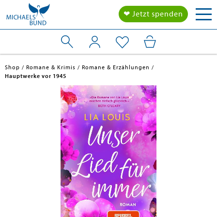
Tog
❤ Jetzt spenden
nav
Shop
Romane & Krimis
Romane & Erzählungen
Hauptwerke vor 1945