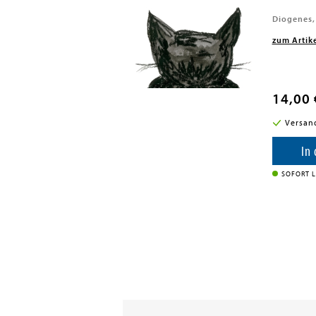
Diogenes,
zum Artik
14,00 
i in DE
Versan
enkorb
In
SOFORT L