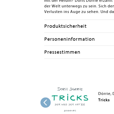
mit der Heldin? Doris Dörrie erzähl
der Welt unterwegs zu sein. Sich d
Verlusten ins Auge zu sehen. Und da
Produktsicherheit
Personeninformation
Pressestimmen
Stulin, Paulina; Kaçi, Karin; Fricke, Madeleine; Dörrie, Doris
Dörrie, 
Tricks