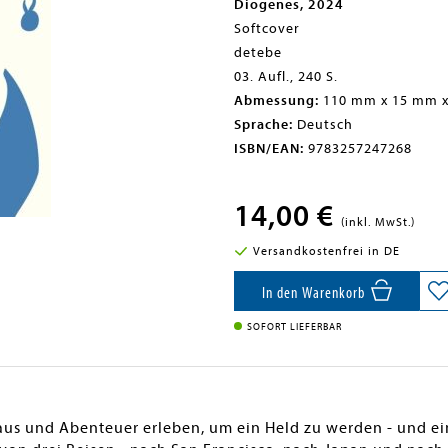
Diogenes, 2024
Softcover
detebe
03. Aufl., 240 S.
Abmessung:
110 mm x 15 mm 
Sprache:
Deutsch
ISBN/EAN:
9783257247268
14,00 €
(inkl. MwSt.)
Versandkostenfrei in DE
In den Warenkorb
SOFORT LIEFERBAR
aus und Abenteuer erleben, um ein Held zu werden - und ei