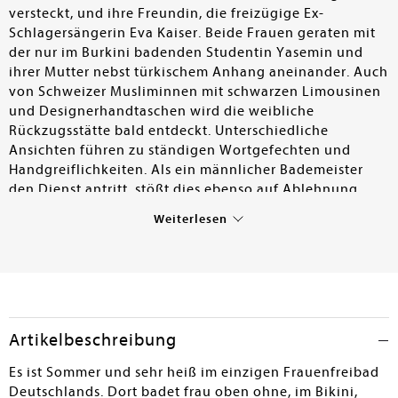
versteckt, und ihre Freundin, die freizügige Ex-
Schlagersängerin Eva Kaiser. Beide Frauen geraten mit
der nur im Burkini badenden Studentin Yasemin und
ihrer Mutter nebst türkischem Anhang aneinander. Auch
von Schweizer Musliminnen mit schwarzen Limousinen
und Designerhandtaschen wird die weibliche
Rückzugsstätte bald entdeckt. Unterschiedliche
Ansichten führen zu ständigen Wortgefechten und
Handgreiflichkeiten. Als ein männlicher Bademeister
den Dienst antritt, stößt dies ebenso auf Ablehnung.
Paulina Stulins knallbunte Adaption im vertrauten
Weiterlesen
Wechsel aus stimmigen Impressionen und dialogreichen
Passagen fällt durchaus gelungen aus. Es liegt am teils
amüsanten, teils zu thesenhaften Drehbuch von Dörrie
und zwei weiteren Filmemacherinnen, dass die
Diskussionen um Gender, Identität, Rechte, Rasse,
Schönheitsideale oder Vorurteile teils reißbretthaft
Artikelbeschreibung
wirken. Streckenweise gelingt es Stulin, die Charaktere
mit ihren Stärken und Schwächen hinter den
Es ist Sommer und sehr heiß im einzigen Frauenfreibad
Stereotypen freizulegen.
Deutschlands. Dort badet frau oben ohne, im Bikini,