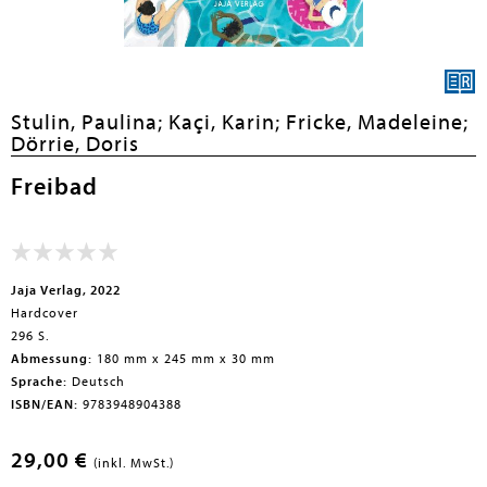
Stulin, Paulina;
Kaçi, Karin;
Fricke, Madeleine;
Dörrie, Doris
Freibad
Jaja Verlag, 2022
Hardcover
296 S.
Abmessung:
180 mm x 245 mm x 30 mm
Sprache:
Deutsch
ISBN/EAN:
9783948904388
29,00 €
(inkl. MwSt.)