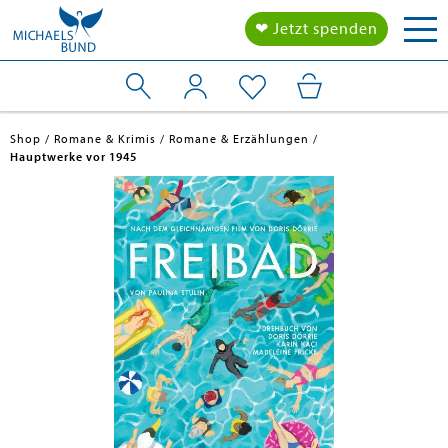
Tog
❤ Jetzt spenden
nav
Shop
Romane & Krimis
Romane & Erzählungen
Hauptwerke vor 1945