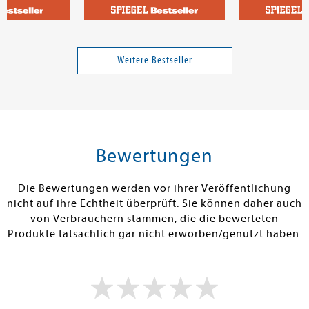
otam
Oliver, Jamie
Brandis, Katja
ochbuch
Jamie Oliver BBQ
Windwalkers (3
Gefahr
Weitere Bestseller
38,00 €
28,00 €
tenfrei in DE
Versandkostenfrei in DE
Versandkos
rb
Warenkorb
Warenko
Bewertungen
RBAR
SOFORT LIEFERBAR
SOFORT LIEFE
Die Bewertungen werden vor ihrer Veröffentlichung
nicht auf ihre Echtheit überprüft. Sie können daher auch
von Verbrauchern stammen, die die bewerteten
Produkte tatsächlich gar nicht erworben/genutzt haben.