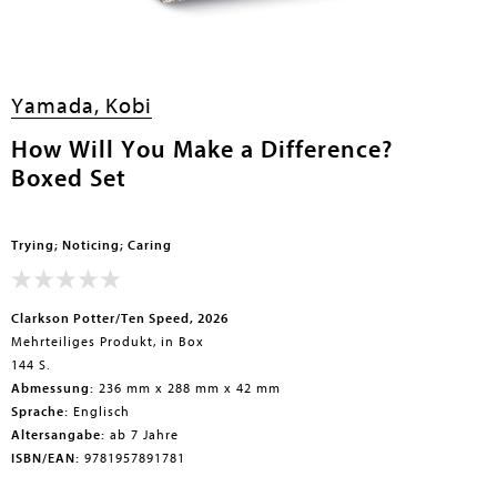
en submenu
Yamada, Kobi
How Will You Make a Difference?
Boxed Set
Trying; Noticing; Caring
Clarkson Potter/Ten Speed, 2026
Mehrteiliges Produkt, in Box
144 S.
Abmessung:
236 mm x 288 mm x 42 mm
Sprache:
Englisch
Altersangabe:
ab 7 Jahre
ISBN/EAN:
9781957891781