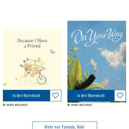
Yamada, Kobi
Yamada, Kobi
Because I Have a Friend
On Your Way
Clarkson Potter/Ten Speed, 2027
Clarkson Potter/Ten Speed, 2027
15,00 €
18,50 €
Versandkostenfrei in DE
Versandkostenfrei in DE
In den Warenkorb
In den Warenkorb
WIRD BESORGT
WIRD BESORGT
Mehr von Yamada, Kobi