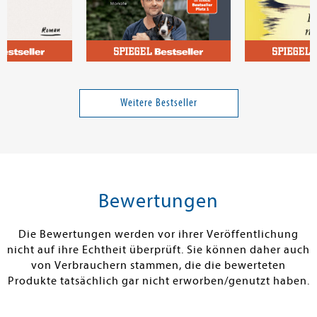
a
Rütter, Martin
Mhalla, Asma
eiberin
Welpentraining mit Martin
Cyberpunk
Rütter
Weitere Bestseller
Band 4616
14,00 €
22,00 €
tenfrei in DE
Versandkostenfrei in DE
Versandkos
rb
Warenkorb
Warenko
Bewertungen
RBAR
SOFORT LIEFERBAR
SOFORT LIEFE
Die Bewertungen werden vor ihrer Veröffentlichung
nicht auf ihre Echtheit überprüft. Sie können daher auch
von Verbrauchern stammen, die die bewerteten
Produkte tatsächlich gar nicht erworben/genutzt haben.