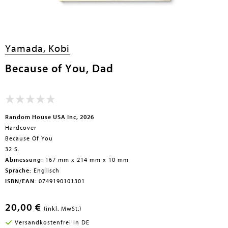
en submenu
Yamada, Kobi
en submenu
Because of You, Dad
en submenu
Random House USA Inc, 2026
en submenu
Hardcover
en submenu
Because Of You
32 S.
Abmessung:
167 mm x 214 mm x 10 mm
Sprache:
Englisch
ISBN/EAN:
0749190101301
20,00 €
(inkl. MwSt.)
en submenu
Versandkostenfrei in DE