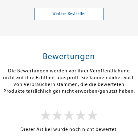
an
Seibt, Gustav
 supercoole
Ein Sommer mit Goethe
Die Ernährung
ür draußen
Unsere 100 be
Weitere Bestseller
antientzündli
12,95 €
25,00 €
tenfrei in DE
Versandkostenfrei in DE
Versandkos
rb
Warenkorb
Warenko
Bewertungen
RBAR
SOFORT LIEFERBAR
SOFORT LIEFE
Die Bewertungen werden vor ihrer Veröffentlichung
nicht auf ihre Echtheit überprüft. Sie können daher auch
von Verbrauchern stammen, die die bewerteten
Produkte tatsächlich gar nicht erworben/genutzt haben.
Dieser Artikel wurde noch nicht bewertet.