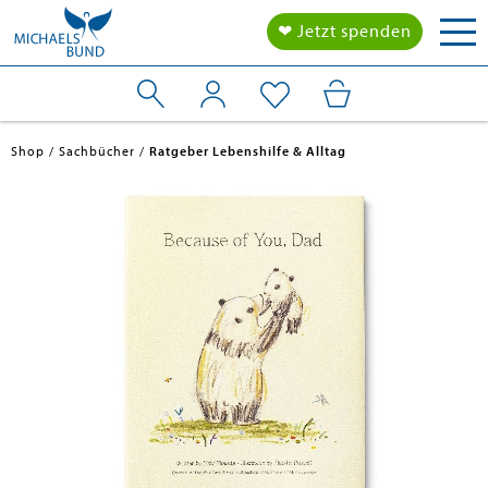
Tog
❤ Jetzt spenden
nav
Shop
Sachbücher
Ratgeber Lebenshilfe & Alltag
en submenu