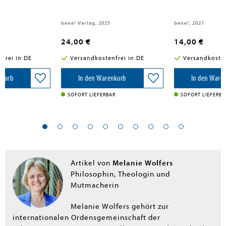
bene! Verlag, 2025
bene!, 2021
24,00 €
14,00 €
frei in DE
Versandkostenfrei in DE
Versandkosten
nkorb
In den Warenkorb
In den Ware
R
SOFORT LIEFERBAR
SOFORT LIEFERBA
Melanie Wolfers
Artikel von
Philosophin, Theologin und
Mutmacherin
Melanie Wolfers gehört zur
internationalen Ordensgemeinschaft der