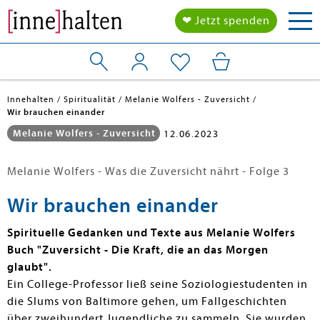
Tog
❤ Jetzt spenden
nav
Innehalten
Spiritualität
Melanie Wolfers - Zuversicht
Wir brauchen einander
Melanie Wolfers - Zuversicht
12.06.2023
Melanie Wolfers - Was die Zuversicht nährt - Folge 3
Wir brauchen einander
Spirituelle Gedanken und Texte aus Melanie Wolfers
Buch "Zuversicht - Die Kraft, die an das Morgen
glaubt".
Ein College-Professor ließ seine Soziologiestudenten in
die Slums von Baltimore gehen, um Fallgeschichten
über zweihundert Jugend­liche zu sammeln. Sie wurden