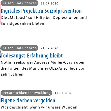
Krisen und Chancen
23.07.2026
Digitales Projekt zu Suizidprävention
Die „Mutpost“ soll Hilfe bei Depressionen und
Suizidgedanken bieten.
Krisen und Chancen
21.07.2026
Todesangst-Erfahrung bleibt
Notfallseelsorger Andreas Müller-Cyran über
die Folgen des Münchner OEZ-Anschlags vor
zehn Jahren.
Persönlichkeitsentwicklung
17.07.2026
Eigene Narben vergolden
Was geschieht, wenn wir unsere Wunden