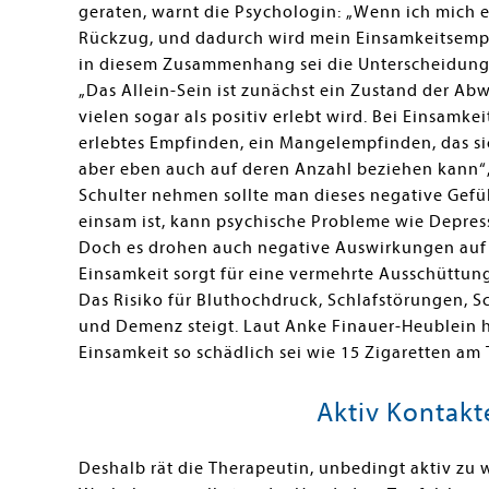
geraten, warnt die Psychologin: „Wenn ich mich e
Rückzug, und dadurch wird mein Einsamkeitsempfi
in diesem Zusammenhang sei die Unterscheidung 
„Das Allein-Sein ist zunächst ein Zustand der A
vielen sogar als positiv erlebt wird. Bei Einsamkei
erlebtes Empfinden, ein Mangelempfinden, das sic
aber eben auch auf deren Anzahl beziehen kann“, 
Schulter nehmen sollte man dieses negative Gefüh
einsam ist, kann psychische Probleme wie Depr
Doch es drohen auch negative Auswirkungen auf 
Einsamkeit sorgt für eine vermehrte Ausschüttung
Das Risiko für Bluthochdruck, Schlafstörungen, S
und Demenz steigt. Laut Anke Finauer-Heublein h
Einsamkeit so schädlich sei wie 15 Zigaretten am 
Aktiv Kontak
Deshalb rät die Therapeutin, unbedingt aktiv zu w