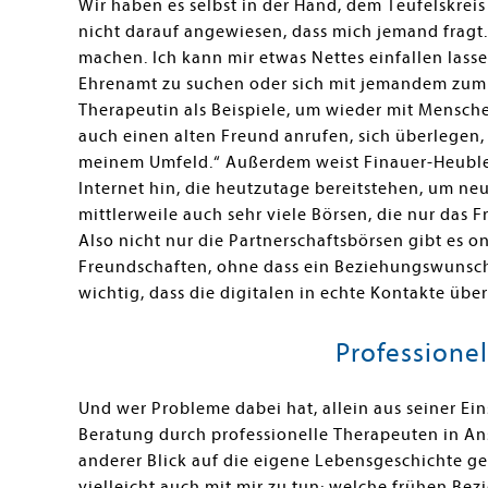
Wir haben es selbst in der Hand, dem Teufelskreis
nicht darauf angewiesen, dass mich jemand fragt
machen. Ich kann mir etwas Nettes einfallen lass
Ehrenamt zu suchen oder sich mit jemandem zum 
Therapeutin als Beispiele, um wieder mit Mensc
auch einen alten Freund anrufen, sich überlegen,
meinem Umfeld.“ Außerdem weist Finauer-Heublei
Internet hin, die heutzutage bereitstehen, um ne
mittlerweile auch sehr viele Börsen, die nur das
Also nicht nur die Partnerschaftsbörsen gibt es o
Freundschaften, ohne dass ein Beziehungswunsch d
wichtig, dass die digitalen in echte Kontakte übe
Professionel
Und wer Probleme dabei hat, allein aus seiner 
Beratung durch professionelle Therapeuten in An
anderer Blick auf die eigene Lebensgeschichte g
vielleicht auch mit mir zu tun; welche frühen B