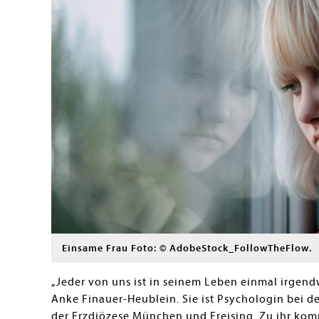
Einsame Frau Foto: © AdobeStock_FollowTheFlow.
„Jeder von uns ist in seinem Leben einmal irgend
Anke Finauer-Heublein. Sie ist Psychologin bei d
der Erzdiözese München und Freising. Zu ihr komm