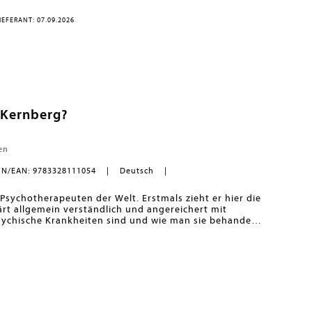
cht der das bloß immer wieder?«
Elke Heidenreich
EFERANT: 07.09.2026
r Kernberg?
en
BN/EAN: 9783328111054
Deutsch
Psychotherapeuten der Welt. Erstmals zieht er hier die
ärt allgemein verständlich und angereichert mit
ychische Krankheiten sind und wie man sie behandelt.
zu sprechen, auf Gott und das ewige Leben, aber auch
liche Flucht vor den Nazis aus Wien und seine
h mit Bestsellerautor Manfred Lütz, das in wenigen
er in New York stattfindet, äußert sich der
Persönlichkeitsstörungen unserer Zeit auch über ein
Trump.