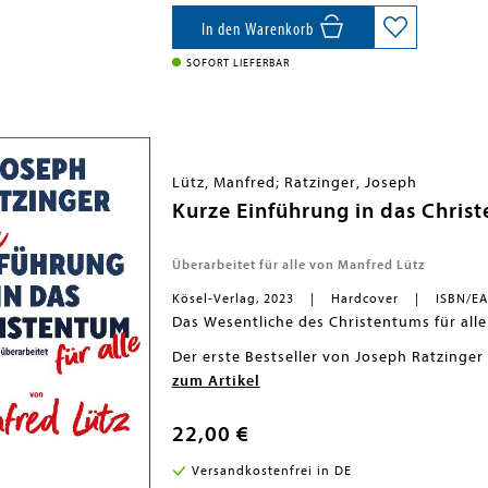
das KZ mit Glück und Geschick überlebt. 
Husen schließlich der erste Verfassungsge
In den Warenkorb
Lebensgeschichte liest sich wie ein Roman
SOFORT LIEFERBAR
Lütz, Manfred; Ratzinger, Joseph
Kurze Einführung in das Chris
Überarbeitet für alle von Manfred Lütz
Kösel-Verlag, 2023
Hardcover
ISBN/EA
Das Wesentliche des Christentums für alle
Der erste Bestseller von Joseph Ratzinger
von 1968. Das Besondere dieses Buches war
zum Artikel
bemühte, den Glauben der Kirche moderne
Buch nichts von seiner Aktualität verlore
Manfred Lütz noch ein Jahr vor seinem To
22,00 €
seines Welt-Bestsellers zu erstellen. Dabe
Substanz des Buches zu erhalten. Der Text
Versandkostenfrei in DE
theologischer Irrwege wurden weggelassen