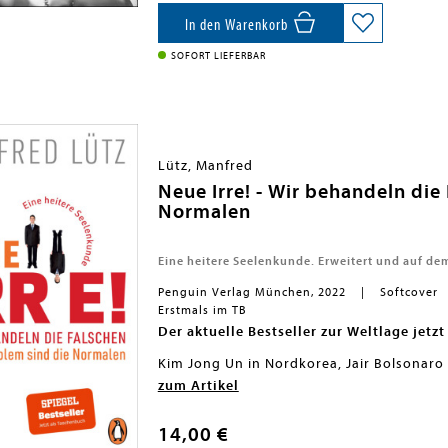
Schicksal wider Willen auf die große Welt
In den Warenkorb
Ausstattung: Mit Schwarz-Weiß-Fotografi
SOFORT LIEFERBAR
Lütz, Manfred
Neue Irre! - Wir behandeln die
Normalen
Eine heitere Seelenkunde. Erweitert und auf d
Penguin Verlag München, 2022
Softcover
Erstmals im TB
Der aktuelle Bestseller zur Weltlage jetz
Kim Jong Un in Nordkorea, Jair Bolsonaro 
USA - weltweit scheint der Irrsinn zuzun
Aber auch Psychiatrie und Psychotherapie
zum Artikel
überhaupt wirklich verrückt? Was vor zeh
Irre!« den aktuellen Stand der Wissenscha
betraf, hat es jetzt in die Chefsessel die
das in bewährt kurzweiliger und allgemein
unvermeidlich. Der Irrsinn hat die Macht
sind Angststörungen, was ist Schizophren
14,00 €
neuen Süchte, und schließlich: Ist Burnou