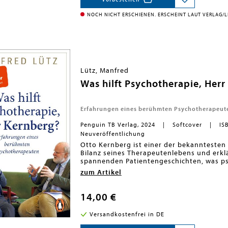
schreiben kann, dann dieser Lütz. Wie ma
NOCH NICHT ERSCHIENEN. ERSCHEINT LAUT VERLAG/LI
Lütz, Manfred
Was hilft Psychotherapie, Her
Erfahrungen eines berühmten Psychotherapeut
Penguin TB Verlag, 2024
Softcover
IS
Neuveröffentlichung
Otto Kernberg ist einer der bekanntesten 
Bilanz seines Therapeutenlebens und erkl
spannenden Patientengeschichten, was ps
Dabei kommt er auch auf Grundsätzliches 
zum Artikel
auf die eigene Biografie: seine abenteuer
fabelhafte Karriere in den USA.Im Gespräc
hundert Metern Entfernung vom Trump Tow
14,00 €
renommierteste Experte für narzisstische 
besonders brisantes Fallbeispiel: Donald 
Versandkostenfrei in DE