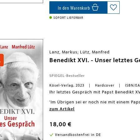
funkelnder Text zum Vorschein kommt. Pap
Text noch ausdrücklich gutgeheißen.'Der T
In den Warenkorb
Aktualität. Manche werden neugierig werd
das Christentum¿ hören.'
Aus dem Brief v
SOFORT LIEFERBAR
Lanz, Markus; Lütz, Manfred
Benedikt XVI. - Unser letztes 
SPIEGEL-Bestseller
Kösel-Verlag, 2023
Hardcover
ISBN/EA
Ihr letztes Gespräch mit Papst Benedikt XV
'Im Übrigen sei er noch nie mit einem Pap
XII.'Markus Lanz und Manfred Lütz kannten
zum Artikel
sie. Und dann trafen sie ihn noch einmal, f
emeritierte Papst bereits sehr schwach, a
hemmungslos offen.Und so ist dieses Buch
18,00 €
größten Theologen unserer Zeit wirft, den
Jahrtausend und einen eindrucksvollen M
Versandkostenfrei in DE
aus der Ruhe bringen ließ und im Herzen 