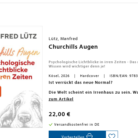
Lütz, Manfred
Churchills Augen
Psychologische Lichtblicke in irren Zeiten - Da
Wissen wird wichtiger denn je!
Kösel, 2026
Hardcover
ISBN/EAN: 978
Ist verrückt das neue Normal?
Die Welt scheint ein Irrenhaus zu sein. Wa
Der bekannte Psychiater und Psychothera
zum Artikel
Psychologie über unsere Zukunft entsche
unterhaltsamer und allgemeinverständlic
Beobachtungen
- Clevere Methoden - Sternstunden der P
Auswege aus dem allgem
22,00 €
- Ungewöhnliche Patienten - Geschichten
- Psychologie für den Alltag - Lebenshilfe
Versandkostenfrei in DE
- Trump, Putin und all die anderen - Zur 
Psychologische Hilfestellungen in herau
Information und Lebenshilfe at its best 
»Wenn einer über komplizierte und oft auc
Vorbestellen