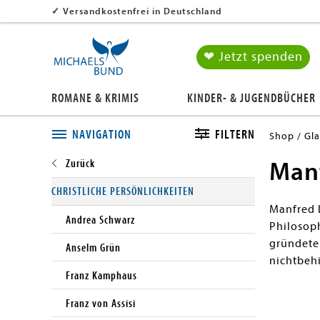
✓
Versandkostenfrei in Deutschland
❤ Jetzt spenden
ROMANE & KRIMIS
KINDER- & JUGENDBÜCHER
NAVIGATION
FILTERN
Shop
Gl
Manf
Close submenu
CHRISTLICHE PERSÖNLICHKEITEN
Manfred L
Andrea Schwarz
Philosoph
gründete
Anselm Grün
nichtbeh
Franz Kamphaus
Franz von Assisi