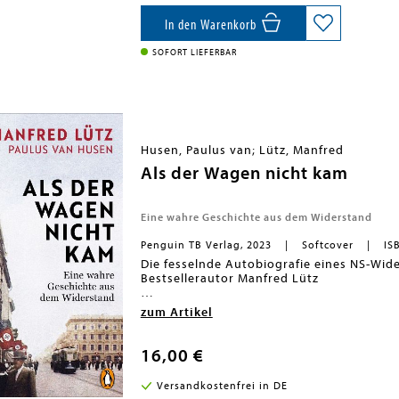
sondern um ihnen dort den Sinn des Leb
und davon handelt dieses Buch, kann man
Dieses Buch ist der perfekte Begleiter für 
In den Warenkorb
Ausstattung: Mit 155 Farbfotos
SOFORT LIEFERBAR
Husen, Paulus van; Lütz, Manfred
Als der Wagen nicht kam
Eine wahre Geschichte aus dem Widerstand
Penguin TB Verlag, 2023
Softcover
IS
Die fesselnde Autobiografie eines NS-Wi
Bestsellerautor Manfred Lütz
Manfred Lütz hat die zeitgeschichtlich b
zum Artikel
und herausgegeben. Als Mitglied des Krei
Gewissen aufgerufen, Widerstand gegen die
Lebens. In seinen Erinnerungen schildert 
16,00 €
seinem wohlgeordneten Leben wirft, wie er
Konflikt mit den Nazis gerät. Er erzählt, 
Versandkostenfrei in DE
nach dem missglückten Attentat auf Adolf