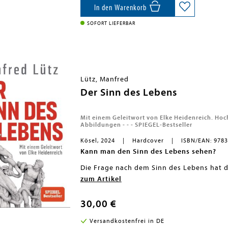
In den Warenkorb
SOFORT LIEFERBAR
Lütz, Manfred
Der Sinn des Lebens
Mit einem Geleitwort von Elke Heidenreich. Hoc
Abbildungen - - - SPIEGEL-Bestseller
Kösel, 2024
Hardcover
ISBN/EAN: 978
Kann man den Sinn des Lebens sehen?
Die Frage nach dem Sinn des Lebens hat d
lang umgetrieben. Man kann den Sinn de
Viele Menschen sehen ihn in der Schönheit 
zum Artikel
studiert. Man kann ihn
Naturwissenschaftler wie Albert Einstein 
glauben
, deswegen
Lebens noch im Wahnsinn der Menschen sp
Doch gäbe es nur Natur, gäbe es nicht de
Psychotherapeut geworden. Aber wie und
Weltalls irgendeinen Sinn sehen würde. D
30,00 €
kaum ein Ort hat die größten Künstler de
Manfred Lütz kennt und liebt diese Stadt s
Versandkostenfrei in DE
Schon als Student hat er Menschen durch 