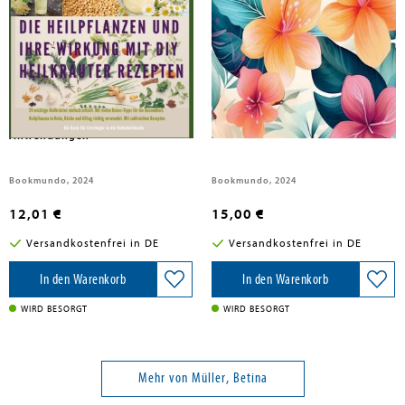
Müller, Betina
Müller, Betina
Heilpflanzen für Körper und
2024 Planer 365 Tage lang
Geist: DIY-Rezepte und
Anwendungen
Bookmundo, 2024
Bookmundo, 2024
12,01 €
15,00 €
Versandkostenfrei in DE
Versandkostenfrei in DE
In den Warenkorb
In den Warenkorb
WIRD BESORGT
WIRD BESORGT
Mehr von Müller, Betina