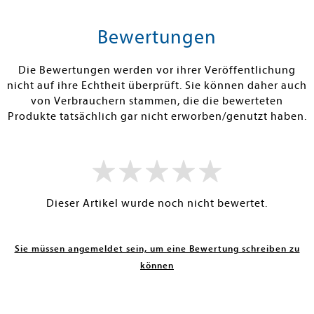
tenfrei in DE
Versandkostenfrei in DE
Versandkos
len
Warenkorb
Warenko
Bewertungen
ISTIG AM LAGER
SOFORT LIEFERBAR
SOFORT LIEFE
Die Bewertungen werden vor ihrer Veröffentlichung
nicht auf ihre Echtheit überprüft. Sie können daher auch
von Verbrauchern stammen, die die bewerteten
Produkte tatsächlich gar nicht erworben/genutzt haben.
Dieser Artikel wurde noch nicht bewertet.
Sie müssen angemeldet sein, um eine Bewertung schreiben zu
können