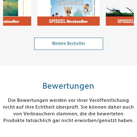
Paluten
Capus, Alex
atten
Gegen die Wildnis
Querfeldein
Schmadagaskars
Weitere Bestseller
Band 12
25,00 €
16,00 €
tenfrei in DE
Versandkostenfrei in DE
Versandkos
rb
Warenkorb
Warenko
Bewertungen
RBAR
SOFORT LIEFERBAR
SOFORT LIEFE
Die Bewertungen werden vor ihrer Veröffentlichung
nicht auf ihre Echtheit überprüft. Sie können daher auch
von Verbrauchern stammen, die die bewerteten
Produkte tatsächlich gar nicht erworben/genutzt haben.