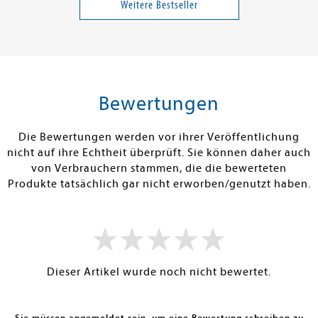
Salt
Veränderung,
Weitere Bestseller
Wirkung
Band 17858
22,00 €
37,00 €
tenfrei in DE
Versandkostenfrei in DE
Versandkos
rb
Warenkorb
Warenko
Bewertungen
RBAR
SOFORT LIEFERBAR
SOFORT LIEFE
Die Bewertungen werden vor ihrer Veröffentlichung
nicht auf ihre Echtheit überprüft. Sie können daher auch
von Verbrauchern stammen, die die bewerteten
Produkte tatsächlich gar nicht erworben/genutzt haben.
Dieser Artikel wurde noch nicht bewertet.
Sie müssen angemeldet sein, um eine Bewertung schreiben zu