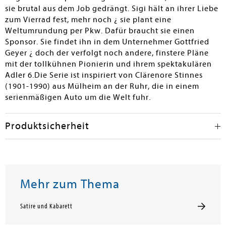
etwas größere Comicbestände sicher ein lohnendes und
sie brutal aus dem Job gedrängt. Sigi hält an ihrer Liebe
vom Umfang her überschaubares, ergänzendes
zum Vierrad fest, mehr noch ¿ sie plant eine
Angebot.
Weltumrundung per Pkw. Dafür braucht sie einen
Sponsor. Sie findet ihn in dem Unternehmer Gottfried
Siegfried Schmidt
Geyer ¿ doch der verfolgt noch andere, finstere Pläne
mit der tollkühnen Pionierin und ihrem spektakulären
Adler 6.Die Serie ist inspiriert von Clärenore Stinnes
(1901-1990) aus Mülheim an der Ruhr, die in einem
serienmäßigen Auto um die Welt fuhr.
Produktsicherheit
Mehr zum Thema
Satire und Kabarett