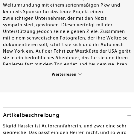
Weltumrundung mit einem serienmäßigen Pkw und
kann als Sponsor für das teure Projekt einen
zwielichtigen Unternehmer, der mit den Nazis
sympathisiert, gewinnen. Dieser verfolgt mit der
Unterstützung jedoch seine eigenen Ziele. Zusammen
mit einem schwedischen Fotografen, der ihre Weltreise
dokumentieren soll, schifft sie sich und ihr Auto nach
New York ein. Auf der Fahrt zur Westküste der USA gerät
sie in ein bedrohliches Abenteuer, das für sie und ihren
Begleiter fast mit dem Tod endet und bei dem sie ihren
mitreisenden Werkstattwagen verliert. – Die auf vier
Weiterlesen
Bände angelegte Erzählung wurde von der Weltreise der
Unternehmenstochter Clärenore Stinnes (1901-1990)
Ende der 1920er-Jahre inspiriert, ohne diese
nachzuerzählen. Stattdessen haben die beiden Autoren
ein eigenes, actionreiches Abenteuer geschaffen, das
mehrfach von überraschenden Wendungen geprägt ist.
Artikelbeschreibung
Die an einigen Stellen ein wenig konstruiert wirkende
Geschichte wurde dabei zeichnerisch sehr ansprechend,
Sigrid Hassler ist Autorennfahrerin, und zwar eine sehr
realitätsnah und atmosphärisch dicht umgesetzt. Für
siegreiche. Das passt einigen Herren nicht, und so wird